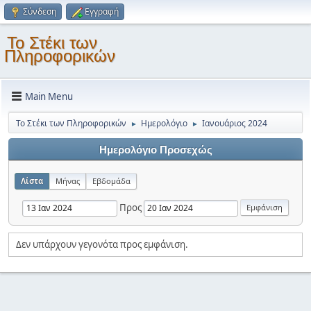
Σύνδεση
Εγγραφή
Το Στέκι των
Πληροφορικών
Main Menu
Το Στέκι των Πληροφορικών
Ημερολόγιο
Ιανουάριος 2024
►
►
Ημερολόγιο Προσεχώς
Λίστα
Μήνας
Εβδομάδα
Προς
Δεν υπάρχουν γεγονότα προς εμφάνιση.