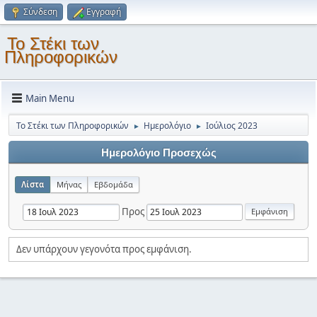
Σύνδεση
Εγγραφή
Το Στέκι των
Πληροφορικών
Main Menu
Το Στέκι των Πληροφορικών
Ημερολόγιο
Ιούλιος 2023
►
►
Ημερολόγιο Προσεχώς
Λίστα
Μήνας
Εβδομάδα
Προς
Δεν υπάρχουν γεγονότα προς εμφάνιση.