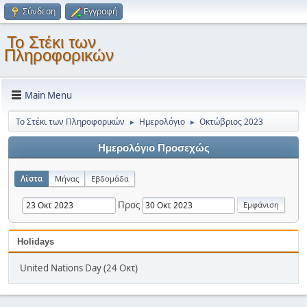
Σύνδεση
Εγγραφή
Το Στέκι των
Πληροφορικών
Main Menu
Το Στέκι των Πληροφορικών
Ημερολόγιο
Οκτώβριος 2023
►
►
Ημερολόγιο Προσεχώς
Λίστα
Μήνας
Εβδομάδα
Προς
Holidays
United Nations Day (24 Οκτ)