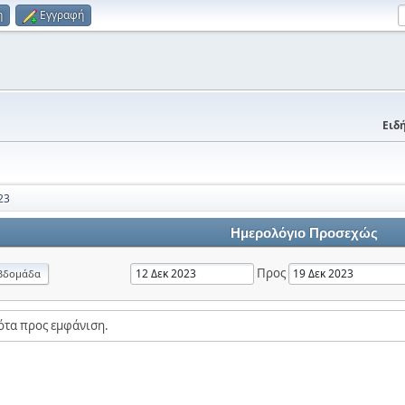
η
Εγγραφή
Ειδή
23
Ημερολόγιο Προσεχώς
Προς
βδομάδα
ότα προς εμφάνιση.