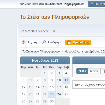
Καλωσορίσατε στο
Το Στέκι των Πληροφορικών
.
Σύνδεσ
Το Στέκι των Πληροφορικών
06 Αυγ 2026, 03:22:01 ΠΜ
Αρχική
Αναζήτηση
Ημερολόγιο
Το Στέκι των Πληροφορικών
Ημερολόγιο
Δεκέμβριος 20
►
►
Νοέμβριος 2023
Κυρ
Δευ
Τρι
Τετ
Πεμ
Παρ
Σαβ
Λίστα
Μήνας
Ε
1
2
3
4
5
6
7
8
9
10
11
Δεν υπάρχουν γεγον
12
13
14
15
16
17
18
19
20
21
22
23
24
25
26
27
28
29
30