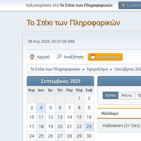
Καλωσορίσατε στο
Το Στέκι των Πληροφορικών
.
Σύνδεσ
Το Στέκι των Πληροφορικών
08 Αυγ 2026, 05:37:36 ΜΜ
Αρχική
Αναζήτηση
Ημερολόγιο
Το Στέκι των Πληροφορικών
Ημερολόγιο
Οκτώβριος 20
►
►
Σεπτέμβριος 2023
Κυρ
Δευ
Τρι
Τετ
Πεμ
Παρ
Σαβ
Λίστα
Μήνας
Ε
1
2
3
4
5
6
7
8
9
Holidays
10
11
12
13
14
15
16
Halloween (31 Οκτ)
17
18
19
20
21
22
23
24
25
26
27
28
29
30