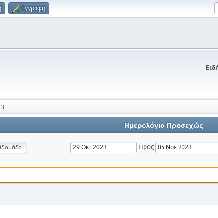
η
Εγγραφή
Ειδή
23
Ημερολόγιο Προσεχώς
Προς
βδομάδα