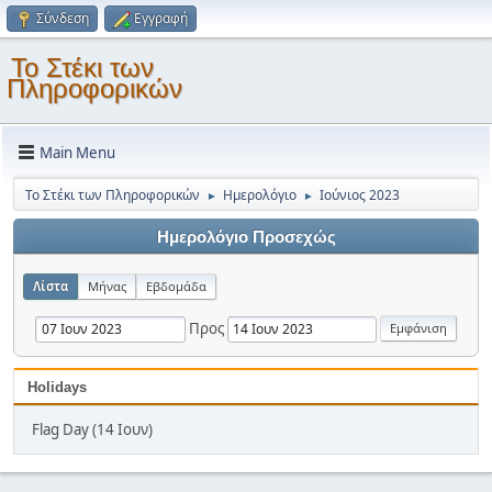
Σύνδεση
Εγγραφή
Το Στέκι των
Πληροφορικών
Main Menu
Το Στέκι των Πληροφορικών
Ημερολόγιο
Ιούνιος 2023
►
►
Ημερολόγιο Προσεχώς
Λίστα
Μήνας
Εβδομάδα
Προς
Holidays
Flag Day (14 Ιουν)