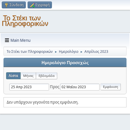
Σύνδεση
Εγγραφή
Το Στέκι των
Πληροφορικών
Main Menu
Το Στέκι των Πληροφορικών
Ημερολόγιο
Απρίλιος 2023
►
►
Ημερολόγιο Προσεχώς
Λίστα
Μήνας
Εβδομάδα
Προς
Δεν υπάρχουν γεγονότα προς εμφάνιση.