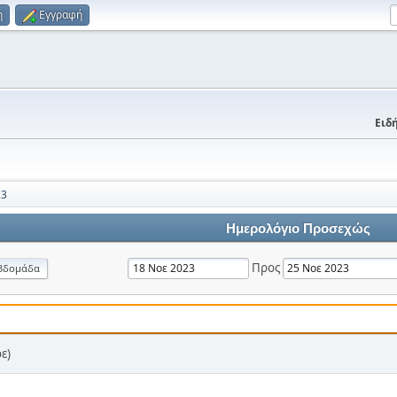
η
Εγγραφή
Ειδή
23
Ημερολόγιο Προσεχώς
Προς
βδομάδα
ε)