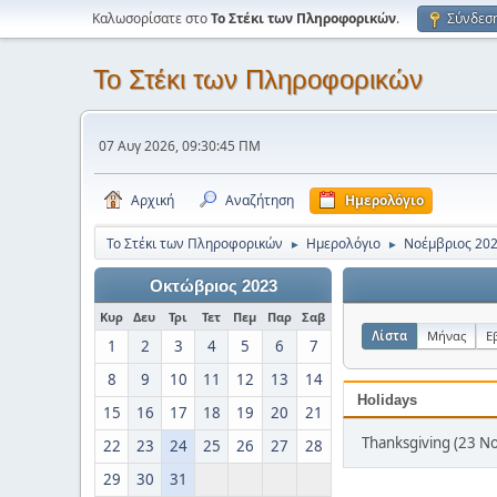
Καλωσορίσατε στο
Το Στέκι των Πληροφορικών
.
Σύνδεσ
Το Στέκι των Πληροφορικών
07 Αυγ 2026, 09:30:45 ΠΜ
Αρχική
Αναζήτηση
Ημερολόγιο
Το Στέκι των Πληροφορικών
Ημερολόγιο
Νοέμβριος 20
►
►
Οκτώβριος 2023
Κυρ
Δευ
Τρι
Τετ
Πεμ
Παρ
Σαβ
Λίστα
Μήνας
Ε
1
2
3
4
5
6
7
8
9
10
11
12
13
14
Holidays
15
16
17
18
19
20
21
Thanksgiving (23 Νο
22
23
24
25
26
27
28
29
30
31