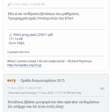
11 Ιουν 2022, 11:43:44 ΠΜ
Εδώ είναι τα θέματα εξετάσεων του μαθήματος
Προγραμματισμός Υπολογιστών του ΕΠΑΛ
them_prog_epal_220611.pdf
171.14 KB
έγινε λήψη
2 people
like this.
What I cannot create I do not understand -- Richard Feynman
http://evripides.mysch.gr
evry
Ομάδα διαγωνισμάτων 2015
11 Ιουν 2022, 11:45:41 ΠΜ
#1
Τελευταία τροποποίηση
: 11 Ιουν 2022, 11:57:18 ΠΜ από evry
Επιτέλους έβαλαν μια φορά τον slice operator να θυμήσουν
ότι υπάρχει και ότι είναι εντός ύλης!