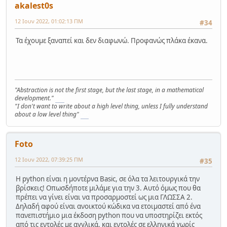
akalest0s
12 Ιουν 2022, 01:02:13 ΠΜ
#34
Τα έχουμε ξαναπεί και δεν διαφωνώ. Προφανώς πλάκα έκανα.
"Abstraction is not the first stage, but the last stage, in a mathematical
development."
MK
"I don't want to write about a high level thing, unless I fully understand
about a low level thing"
DK
Foto
12 Ιουν 2022, 07:39:25 ΠΜ
#35
Η python είναι η μοντέρνα Basic, σε όλα τα λειτουργικά την
βρίσκεις! Οπωσδήποτε μιλάμε για την 3. Αυτό όμως που θα
πρέπει να γίνει είναι να προσαρμοστεί ως μια ΓΛΩΣΣΑ 2.
Δηλαδή αφού είναι ανοικτού κώδικα να ετοιμαστεί από ένα
πανεπιστήμιο μια έκδοση python που να υποστηρίζει εκτός
από τις εντολές με αγγλικά, και εντολές σε ελληνικά χωρίς