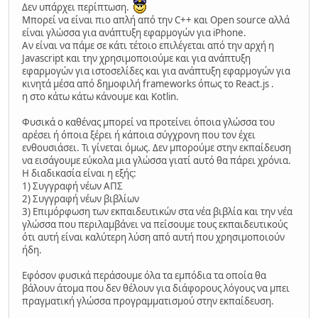
Δεν υπάρχει περίπτωση.
Μπορεί να είναι πιο απλή από την C++ και Open source αλλά
είναι γλώσσα για ανάπτυξη εφαρμογών για iPhone.
Αν είναι να πάμε σε κάτι τέτοιο επιλέγεται από την αρχή η
Javascript και την χρησιμοποιούμε και για ανάπτυξη
εφαρμογών για ιστοσελίδες και για ανάπτυξη εφαρμογών για
κινητά μέσα από δημοφιλή frameworks όπως το React.js .
η στο κάτω κάτω κάνουμε και Kotlin.
Φυσικά ο καθένας μπορεί να προτείνει όποια γλώσσα του
αρέσει ή όποια ξέρει ή κάποια σύγχρονη που τον έχει
ενθουσιάσει. Τι γίνεται όμως. Δεν μπορούμε στην εκπαίδευση
να εισάγουμε εύκολα μια γλώσσα γιατί αυτό θα πάρει χρόνια.
Η διαδικασία είναι η εξής:
1) Συγγραφή νέων ΑΠΣ
2) Συγγραφή νέων βιβλίων
3) Επιμόρφωση των εκπαιδευτικών στα νέα βιβλία και την νέα
γλώσσα που περιλαμβάνει να πείσουμε τους εκπαιδευτικούς
ότι αυτή είναι καλύτερη λύση από αυτή που χρησιμοποιούν
ήδη.
Εφόσον φυσικά περάσουμε όλα τα εμπόδια τα οποία θα
βάλουν άτομα που δεν θέλουν για διάφορους λόγους να μπει
πραγματική γλώσσα προγραμματισμού στην εκπαίδευση.