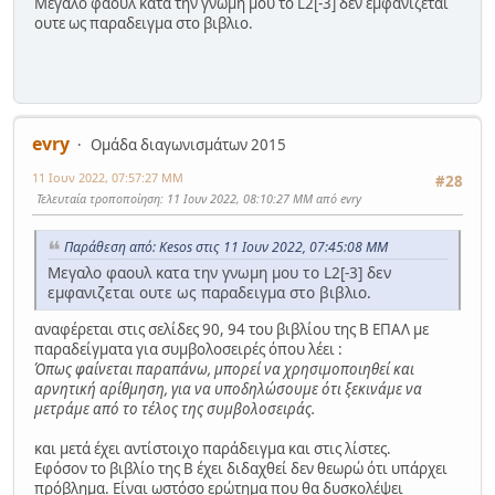
Μεγαλο φαουλ κατα την γνωμη μου το L2[-3] δεν εμφανιζεται
ουτε ως παραδειγμα στο βιβλιο.
evry
Ομάδα διαγωνισμάτων 2015
11 Ιουν 2022, 07:57:27 ΜΜ
#28
Τελευταία τροποποίηση
: 11 Ιουν 2022, 08:10:27 ΜΜ από evry
Παράθεση από: Kesos στις 11 Ιουν 2022, 07:45:08 ΜΜ
Μεγαλο φαουλ κατα την γνωμη μου το L2[-3] δεν
εμφανιζεται ουτε ως παραδειγμα στο βιβλιο.
αναφέρεται στις σελίδες 90, 94 του βιβλίου της Β ΕΠΑΛ με
παραδείγματα για συμβολοσειρές όπου λέει :
Όπως φαίνεται παραπάνω, μπορεί να χρησιμοποιηθεί και
αρνητική αρίθμηση, για να
υποδηλώσουμε ότι ξεκινάμε να
μετράμε από το τέλος της συμβολοσειράς.
και μετά έχει αντίστοιχο παράδειγμα και στις λίστες.
Εφόσον το βιβλίο της Β έχει διδαχθεί δεν θεωρώ ότι υπάρχει
πρόβλημα. Είναι ωστόσο ερώτημα που θα δυσκολέψει