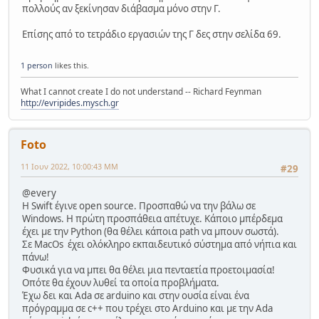
πολλούς αν ξεκίνησαν διάβασμα μόνο στην Γ.
Επίσης από το τετράδιο εργασιών της Γ δες στην σελίδα 69.
1 person
likes this.
What I cannot create I do not understand -- Richard Feynman
http://evripides.mysch.gr
Foto
11 Ιουν 2022, 10:00:43 ΜΜ
#29
@every
Η Swift έγινε open source. Προσπαθώ να την βάλω σε
Windows. Η πρώτη προσπάθεια απέτυχε. Κάποιο μπέρδεμα
έχει με την Python (θα θέλει κάποια path να μπουν σωστά).
Σε MacOs έχει ολόκληρο εκπαιδευτικό σύστημα από νήπια και
πάνω!
Φυσικά για να μπει θα θέλει μια πενταετία προετοιμασία!
Οπότε θα έχουν λυθεί τα οποία προβλήματα.
Έχω δει και Ada σε arduino και στην ουσία είναι ένα
πρόγραμμα σε c++ που τρέχει στο Arduino και με την Ada