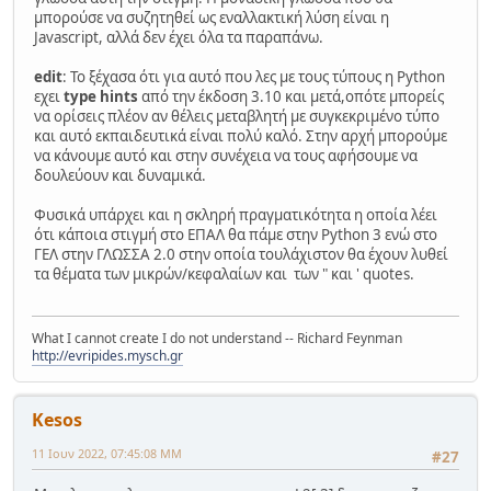
μπορούσε να συζητηθεί ως εναλλακτική λύση είναι η
Javascript, αλλά δεν έχει όλα τα παραπάνω.
edit
: Το ξέχασα ότι για αυτό που λες με τους τύπους η Python
εχει
type hints
από την έκδοση 3.10 και μετά,οπότε μπορείς
να ορίσεις πλέον αν θέλεις μεταβλητή με συγκεκριμένο τύπο
και αυτό εκπαιδευτικά είναι πολύ καλό. Στην αρχή μπορούμε
να κάνουμε αυτό και στην συνέχεια να τους αφήσουμε να
δουλεύουν και δυναμικά.
Φυσικά υπάρχει και η σκληρή πραγματικότητα η οποία λέει
ότι κάποια στιγμή στο ΕΠΑΛ θα πάμε στην Python 3 ενώ στο
ΓΕΛ στην ΓΛΩΣΣΑ 2.0 στην οποία τουλάχιστον θα έχουν λυθεί
τα θέματα των μικρών/κεφαλαίων και των " και ' quotes.
What I cannot create I do not understand -- Richard Feynman
http://evripides.mysch.gr
Kesos
11 Ιουν 2022, 07:45:08 ΜΜ
#27