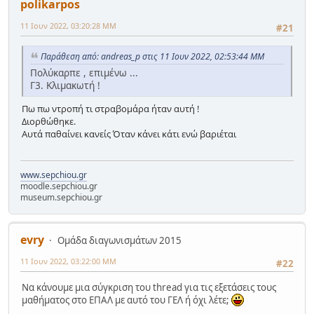
polikarpos
11 Ιουν 2022, 03:20:28 ΜΜ
#21
Παράθεση από: andreas_p στις 11 Ιουν 2022, 02:53:44 ΜΜ
Πολύκαρπε , επιμένω ...
Γ3. Κλιμακωτή !
Πω πω ντροπή τι στραβομάρα ήταν αυτή !
Διορθώθηκε.
Αυτά παθαίνει κανείς Όταν κάνει κάτι ενώ βαριέται
www.sepchiou.gr
moodle.sepchiou.gr
museum.sepchiou.gr
evry
Ομάδα διαγωνισμάτων 2015
11 Ιουν 2022, 03:22:00 ΜΜ
#22
Να κάνουμε μια σύγκριση του thread για τις εξετάσεις τους
μαθήματος στο ΕΠΑΛ με αυτό του ΓΕΛ ή όχι λέτε;