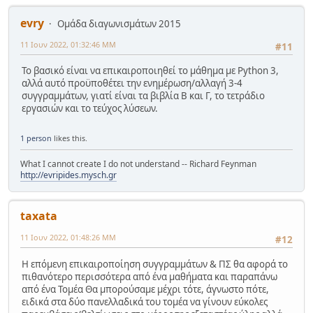
evry
Ομάδα διαγωνισμάτων 2015
11 Ιουν 2022, 01:32:46 ΜΜ
#11
Το βασικό είναι να επικαιροποιηθεί το μάθημα με Python 3,
αλλά αυτό προϋποθέτει την ενημέρωση/αλλαγή 3-4
συγγραμμάτων, γιατί είναι τα βιβλία Β και Γ, το τετράδιο
εργασιών και το τεύχος λύσεων.
1 person
likes this.
What I cannot create I do not understand -- Richard Feynman
http://evripides.mysch.gr
taxata
11 Ιουν 2022, 01:48:26 ΜΜ
#12
Η επόμενη επικαιροποίηση συγγραμμάτων & ΠΣ θα αφορά το
πιθανότερο περισσότερα από ένα μαθήματα και παραπάνω
από ένα Τομέα Θα μπορούσαμε μέχρι τότε, άγνωστο πότε,
ειδικά στα δύο πανελλαδικά του τομέα να γίνουν εύκολες