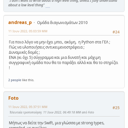
"I don't want to write about a high level thing, unless I fully understand
about a low level thing"
DK
andreas_p
Ομάδα διαγωνισμάτων 2010
11 Ιουν 2022, 05:03:59 ΜΜ
#24
Για ποιο λόγο να μην έχει μπει, ακόμη, η Python στα ΓΕΛ ;
Πώς να υλοποιήσεις σντικειμενοστρέφεια ;
Δυναμικές δομές ;
ΕΝΑ (κι όχι 5) σύγγραμμα και μια δυνατή και μάχιμη
συγγραφική ομάδα που θα το παράξει αλλά και θα το στηρίζει
!
2 people
like this.
Foto
11 Ιουν 2022, 05:37:51 ΜΜ
#25
Τελευταία τροποποίηση
: 11 Ιουν 2022, 06:49:18 ΜΜ από Foto
Μήπως να δείτε την Swift, μια γλώσσα με strong types,