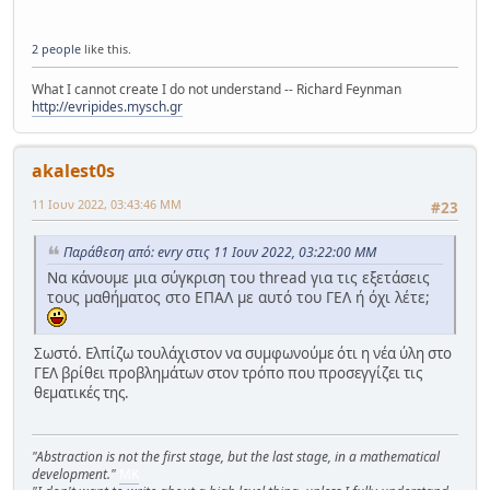
2 people
like this.
What I cannot create I do not understand -- Richard Feynman
http://evripides.mysch.gr
akalest0s
11 Ιουν 2022, 03:43:46 ΜΜ
#23
Παράθεση από: evry στις 11 Ιουν 2022, 03:22:00 ΜΜ
Να κάνουμε μια σύγκριση του thread για τις εξετάσεις
τους μαθήματος στο ΕΠΑΛ με αυτό του ΓΕΛ ή όχι λέτε;
Σωστό. Ελπίζω τουλάχιστον να συμφωνούμε ότι η νέα ύλη στο
ΓΕΛ βρίθει προβλημάτων στον τρόπο που προσεγγίζει τις
θεματικές της.
"Abstraction is not the first stage, but the last stage, in a mathematical
development."
MK