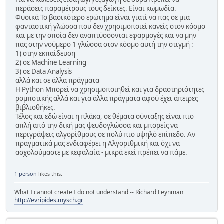
περάσεις παραμέτρους τους δείκτες. Είναι κωμωδία.
Φυσικά Το βασικότερο ερώτημα είναι γιατί να πας σε μια
φανταστική γλώσσα που δεν χρησιμοποιεί κανείς στον κόσμο
και με την οποία δεν αναπτύσσονται εφαρμογές και να μην
πας στην νούμερο 1 γλώσσα στον κόσμο αυτή την στιγμή :
1) στην εκπαίδευση
2) σε Machine Learning
3) σε Data Analysis
αλλά και σε άλλα πράγματα
Η Python Μπορεί να χρησιμοποιηθεί και για δραστηριότητες
ρομποτικής αλλά και για άλλα πράγματα αφού έχει άπειρες
βιβλιοθήκες.
Τέλος και εδώ είναι η πλάκα, σε θέματα σύνταξης είναι πιο
απλή από την δική μας ψευδογλώσσα και μπορείς να
περιγράψεις αλγορίθμους σε πολύ πιο υψηλό επίπεδο. Αν
πραγματικά μας ενδιαφέρει η Αλγοριθμική και όχι να
ασχολούμαστε με κεφαλαία - μικρά εκεί πρέπει να πάμε.
1 person
likes this.
What I cannot create I do not understand -- Richard Feynman
http://evripides.mysch.gr