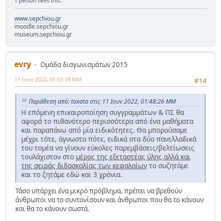
1 person
likes this.
www.sepchiou.gr
moodle.sepchiou.gr
museum.sepchiou.gr
evry
Ομάδα διαγωνισμάτων 2015
11 Ιουν 2022, 01:53:14 ΜΜ
#14
Παράθεση από: taxata στις 11 Ιουν 2022, 01:48:26 ΜΜ
Η επόμενη επικαιροποίηση συγγραμμάτων & ΠΣ θα
αφορά το πιθανότερο περισσότερα από ένα μαθήματα
και παραπάνω από μία ειδικότητες. Θα μπορούσαμε
μέχρι τότε, άγνωστο πότε, ειδικά στα δύο πανελλαδικά
του τομέα να γίνουν εύκολες παρεμβάσεις/βελτίωσεις
τουλάχιστον στο
μέρος της εξεταστέας ύλης αλλά και
της σειράς διδασκαλίας των κεφαλαίων
το συζητάμε
και το ζητάμε εδώ και 3 χρόνια.
Τάσο υπάρχει ένα μικρό πρόβλημα, πρέπει να βρεθούν
άνθρωποι να το συντονίσουν και άνθρωποι που θα το κάνουν
και θα το κάνουν σωστά.