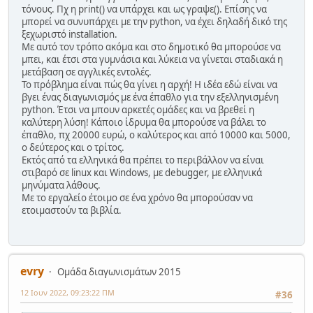
τόνους. Πχ η print() να υπάρχει και ως γραψε(). Επίσης να
μπορεί να συνυπάρχει με την python, να έχει δηλαδή δικό της
ξεχωριστό installation.
Με αυτό τον τρόπο ακόμα και στο δημοτικό θα μπορούσε να
μπει, και έτσι στα γυμνάσια και λύκεια να γίνεται σταδιακά η
μετάβαση σε αγγλικές εντολές.
Το πρόβλημα είναι πώς θα γίνει η αρχή! Η ιδέα εδώ είναι να
βγει ένας διαγωνισμός με ένα έπαθλο για την εξελληνισμένη
python. Έτσι να μπουν αρκετές ομάδες και να βρεθεί η
καλύτερη λύση! Κάποιο ίδρυμα θα μπορούσε να βάλει το
έπαθλο, πχ 20000 ευρώ, ο καλύτερος και από 10000 και 5000,
ο δεύτερος και ο τρίτος.
Εκτός από τα ελληνικά θα πρέπει το περιβάλλον να είναι
στιβαρό σε linux και Windows, με debugger, με ελληνικά
μηνύματα λάθους.
Με το εργαλείο έτοιμο σε ένα χρόνο θα μπορούσαν να
ετοιμαστούν τα βιβλία.
evry
Ομάδα διαγωνισμάτων 2015
12 Ιουν 2022, 09:23:22 ΠΜ
#36