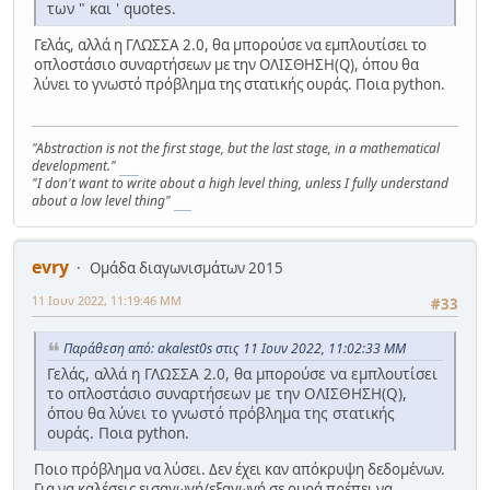
των " και ' quotes.
Γελάς, αλλά η ΓΛΩΣΣΑ 2.0, θα μπορούσε να εμπλουτίσει το
οπλοστάσιo συναρτήσεων με την ΟΛΙΣΘΗΣΗ(Q), όπου θα
λύνει το γνωστό πρόβλημα της στατικής ουράς. Ποια python.
"Abstraction is not the first stage, but the last stage, in a mathematical
development."
MK
"I don't want to write about a high level thing, unless I fully understand
about a low level thing"
DK
evry
Ομάδα διαγωνισμάτων 2015
11 Ιουν 2022, 11:19:46 ΜΜ
#33
Παράθεση από: akalest0s στις 11 Ιουν 2022, 11:02:33 ΜΜ
Γελάς, αλλά η ΓΛΩΣΣΑ 2.0, θα μπορούσε να εμπλουτίσει
το οπλοστάσιo συναρτήσεων με την ΟΛΙΣΘΗΣΗ(Q),
όπου θα λύνει το γνωστό πρόβλημα της στατικής
ουράς. Ποια python.
Ποιο πρόβλημα να λύσει. Δεν έχει καν απόκρυψη δεδομένων.
Για να καλέσεις εισαγωγή/εξαγωγή σε ουρά πρέπει να