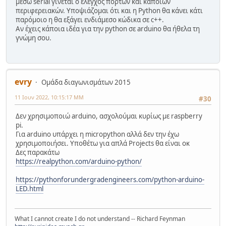
μέσω serial γίνεται ο έλεγχος πορτών και κάποιων
περιφερειακών. Υποψιάζομαι ότι και η Python θα κάνει κάτι
παρόμοιο η θα εξάγει ενδιάμεσο κώδικα σε c++.
Αν έχεις κάποια ιδέα για την python σε arduino θα ήθελα τη
γνώμη σου.
evry
Ομάδα διαγωνισμάτων 2015
11 Ιουν 2022, 10:15:17 ΜΜ
#30
Δεν χρησιμοποιώ arduino, ασχολούμαι κυρίως με raspberry
pi.
Για arduino υπάρχει η micropython αλλά δεν την έχω
χρησιμοποιήσει. Υποθέτω για απλά Projects θα είναι οκ
Δες παρακάτω
https://realpython.com/arduino-python/
https://pythonforundergradengineers.com/python-arduino-
LED.html
What I cannot create I do not understand -- Richard Feynman