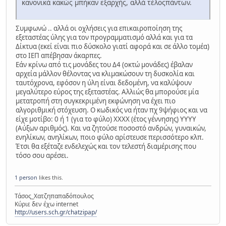
κανονικά κακώς μπήκαν εξαρχής, αλλά τέλοςπάντων.
Συμφωνώ .. αλλά οι οχλήσεις για επικαιροποίηση της
εξεταστέας ύλης για τον προγραμματισμό αλλά και για τα
Δίκτυα (εκεί είναι πιο δύσκολο γιατί αφορά και σε άλλο τομέα)
στο ΙΕΠ απέβησαν άκαρπες.
Εάν κρίνω από τις μονάδες του Δ4 (οκτώ μονάδες) έβαλαν
αρχεία μάλλον θέλοντας να κλιμακώσουν τη δυσκολία και
ταυτόχρονα, εφόσον η ύλη είναι δεδομένη, να καλύψουν
μεγαλύτερο εύρος της εξεταστέας. Αλλιώς θα μπορούσε μία
μετατροπή στη συγκεκριμένη εκφώνηση να έχει πιο
αλγοριθμική στόχευση. Ο κωδικός να ήταν πχ 9ψήφιος και να
είχε μοτίβο: 0 ή 1 (για το φύλο) ΧΧΧΧ (έτος γέννησης) ΥΥΥΥ
(Αύξων αριθμός). Και να ζητούσε ποσοστό ανδρών, γυναικών,
ενηλίκων, ανηλίκων, ποιο φύλο αρίστευσε περισσότερο κλπ.
Έτσι θα εξέταζε ενδελεχώς και τον τελεστή διαμέρισης που
τόσο σου αρέσει.
1 person
likes this.
Τάσος_Χατζηπαπαδόπουλος
Κύριε δεν έχω internet
http://users.sch.gr/chatzipap/