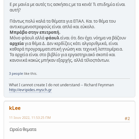
Ε ρε μανία με αυτές τις ασκήσεις με τα κενά! Τι επιδημία είναι
αυτή?
Πάντως πολύ καλά τα θέματα για ΕΠΑΛ. Και το θέμα του
αντικειμενοστρεφούς είναι απλό και εύκολο.
Μπράβο στην επιτροπή.
Μόνο φάουλ αλλά
φάουλ
είναι ότι δεν έχει νόημα να βάζουν
αρχεία
για θέμα Δ. Δεν κερδίζεις κάτι αλγοριθμικά, είναι
καθαρά προγραμματιστική γνώση και τεχνική λεπτομέρεια.
Τα αρχεία είναι στο βιβλίο για εργαστηριακό σκοπό και
κανονικά κακώς μπήκαν εξαρχής, αλλά τέλοςπάντων.
3 people
like this.
What I cannot create I do not understand -- Richard Feynman
http://evripides.mysch.gr
kLee
11 Ιουν 2022, 11:53:25 ΠΜ
#2
Ωραία θεματα