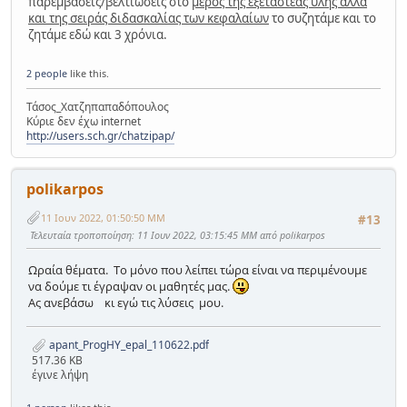
παρεμβάσεις/βελτίωσεις στο
μέρος της εξεταστέας ύλης αλλά
και της σειράς διδασκαλίας των κεφαλαίων
το συζητάμε και το
ζητάμε εδώ και 3 χρόνια.
2 people
like this.
Τάσος_Χατζηπαπαδόπουλος
Κύριε δεν έχω internet
http://users.sch.gr/chatzipap/
polikarpos
11 Ιουν 2022, 01:50:50 ΜΜ
#13
Τελευταία τροποποίηση
: 11 Ιουν 2022, 03:15:45 ΜΜ από polikarpos
Ωραία θέματα. Το μόνο που λείπει τώρα είναι να περιμένουμε
να δούμε τι έγραψαν οι μαθητές μας.
Ας ανεβάσω κι εγώ τις λύσεις μου.
apant_ProgHY_epal_110622.pdf
517.36 KB
έγινε λήψη