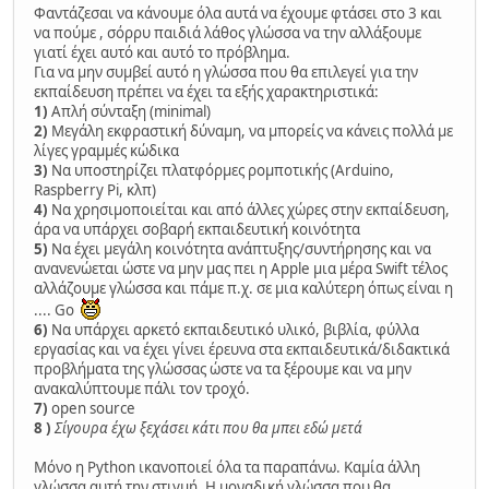
Φαντάζεσαι να κάνουμε όλα αυτά να έχουμε φτάσει στο 3 και
να πούμε , σόρρυ παιδιά λάθος γλώσσα να την αλλάξουμε
γιατί έχει αυτό και αυτό το πρόβλημα.
Για να μην συμβεί αυτό η γλώσσα που θα επιλεγεί για την
εκπαίδευση πρέπει να έχει τα εξής χαρακτηριστικά:
1)
Απλή σύνταξη (minimal)
2)
Μεγάλη εκφραστική δύναμη, να μπορείς να κάνεις πολλά με
λίγες γραμμές κώδικα
3)
Να υποστηρίζει πλατφόρμες ρομποτικής (Arduino,
Raspberry Pi, κλπ)
4)
Να χρησιμοποιείται και από άλλες χώρες στην εκπαίδευση,
άρα να υπάρχει σοβαρή εκπαιδευτική κοινότητα
5)
Να έχει μεγάλη κοινότητα ανάπτυξης/συντήρησης και να
ανανενώεται ώστε να μην μας πει η Apple μια μέρα Swift τέλος
αλλάζουμε γλώσσα και πάμε π.χ. σε μια καλύτερη όπως είναι η
.... Go
6)
Να υπάρχει αρκετό εκπαιδευτικό υλικό, βιβλία, φύλλα
εργασίας και να έχει γίνει έρευνα στα εκπαιδευτικά/διδακτικά
προβλήματα της γλώσσας ώστε να τα ξέρουμε και να μην
ανακαλύπτουμε πάλι τον τροχό.
7)
open source
8 )
Σίγουρα έχω ξεχάσει κάτι που θα μπει εδώ μετά
Μόνο η Python ικανοποιεί όλα τα παραπάνω. Καμία άλλη
γλώσσα αυτή την στιγμή. Η μοναδική γλώσσα που θα