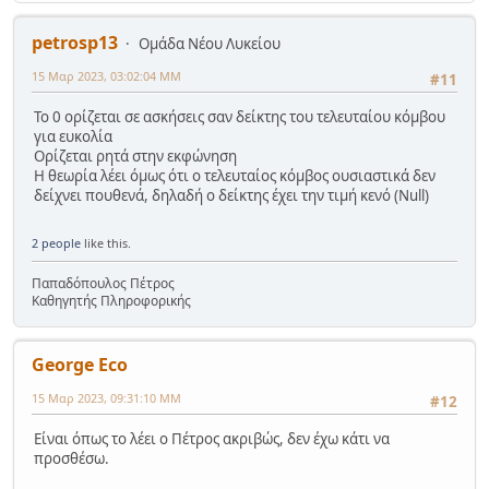
petrosp13
Ομάδα Νέου Λυκείου
15 Μαρ 2023, 03:02:04 ΜΜ
#11
Το 0 ορίζεται σε ασκήσεις σαν δείκτης του τελευταίου κόμβου
για ευκολία
Ορίζεται ρητά στην εκφώνηση
Η θεωρία λέει όμως ότι ο τελευταίος κόμβος ουσιαστικά δεν
δείχνει πουθενά, δηλαδή ο δείκτης έχει την τιμή κενό (Null)
2 people
like this.
Παπαδόπουλος Πέτρος
Καθηγητής Πληροφορικής
George Eco
15 Μαρ 2023, 09:31:10 ΜΜ
#12
Είναι όπως το λέει ο Πέτρος ακριβώς, δεν έχω κάτι να
προσθέσω.