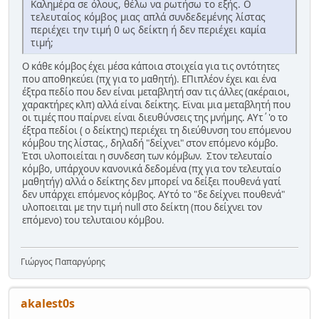
Καλημέρα σε όλους, θέλω να ρωτήσω το εξής. Ο
τελευταίος κόμβος μιας απλά συνδεδεμένης λίστας
περιέχει την τιμή 0 ως δείκτη ή δεν περιέχει καμία
τιμή;
Ο κάθε κόμβος έχει μέσα κάποια στοιχεία για τις οντότητες
που αποθηκεύει (πχ για το μαθητή). ΕΠιπλέον έχει και ένα
έξτρα πεδίο που δεν είναι μεταβλητή σαν τις άλλες (ακέραιοι,
χαρακτήρες κλπ) αλλά είναι δείκτης. Εϊναι μια μεταβλητή που
οι τιμές που παίρνει είναι διευθύνσεις της μνήμης. ΑΥτ΄'ο το
έξτρα πεδίοι ( ο δείκτης) περιέχει τη διεύθυνση του επόμενου
κόμβου της λίστας., δηλαδή "δείχνει" στον επόμενο κόμβο.
Έτσι υλοποιείται η συνδεση των κόμβων. Στον τελευταίο
κόμβο, υπάρχουν κανονικά δεδομένα (πχ για τον τελευταίο
μαθητήγ) αλλά ο δείκτης δεν μπορεί να δείξει πουθενά γατί
δεν υπάρχει επόμενος κόμβος. ΑΥτό το "δε δείχνει πουθενά"
υλοποειται με την τιμή null στο δείκτη (που δείχνει τον
επόμενο) του τελυταιου κόμβου.
Γιώργος Παπαργύρης
akalest0s