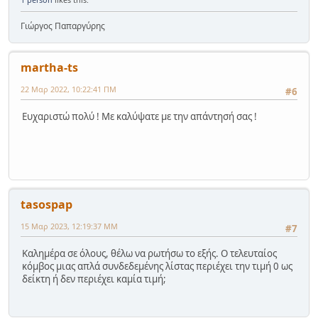
Γιώργος Παπαργύρης
martha-ts
22 Μαρ 2022, 10:22:41 ΠΜ
#6
Ευχαριστώ πολύ ! Με καλύψατε με την απάντησή σας !
tasospap
15 Μαρ 2023, 12:19:37 ΜΜ
#7
Καλημέρα σε όλους, θέλω να ρωτήσω το εξής. Ο τελευταίος
κόμβος μιας απλά συνδεδεμένης λίστας περιέχει την τιμή 0 ως
δείκτη ή δεν περιέχει καμία τιμή;