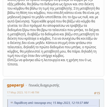
εξής μέθοδο, θα βάλω τα δεδομένα ως έχουν και στο δείκτη
του κόμβου θα βάλω τη τιμή της μεταβλητής Στη μεταβλητή θα
βάλω τη θέση του κόμβου, που επειδή κάπου είναι θα είναι μη
μηδενική (αφού το μηδέν υποτίθεται ότι το έχω ως null, και με
αυτό ξεκίνησα). Τώρα κάθε φορά που θα βάζω νέο κόμβο θα
γίνεται το ίδιο πράγμα! Αν αποφασίσω να τραβήξω τα
δεδομένα ξέρω που θα βρω το τελευταίο που μπήκε, το δείχνει
η μεταβλητή, διαβάζω τα δεδομένα και βάζω στη μεταβλητή το
δείκτη που κράταγε ο κόμβος. Για να συνεχίσω θα κοιτάξω αν
ο δείκτης δεν είναι μηδέν. Κάποια στιγμή όταν φτάσω στο
τελευταίο, δηλαδή το πρώτο δεδομένο που μπήκε, ο πρώτος
κόμβος, θα μηδενιστεί η μεταβλητή μου, θα πάρει δηλαδή τη
τιμή που είχε όταν δεν υπήρχε κόμβος.
Ελπίζω να φάνηκε εδώ η λειτουργία και η χρήση του 0 ως
τίποτα.
gpapargi
Γενικός διαχειριστής
17 Μαρ 2023, 10:11:48 ΠΜ
#15
Παράθεση από: tasospap στις 15 Μαρ 2023, 12:19:37 ΜΜ