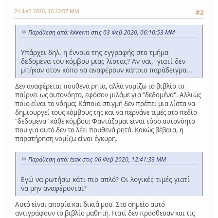
24 Φεβ 2020, 10:22:07 ΜΜ
#2
Παράθεση από: kkkerm στις 03 Φεβ 2020, 06:10:53 ΜΜ
Υπάρχει δηλ. η έννοια της εγγραφής στο τμήμα
δεδομένα του κόμβου μιας λίστας? Αν ναι, γιατί δεν
μπήκαν στον κόπο να αναφέρουν κάποιο παράδειγμα...
Δεν αναφέρεται πουθενά ρητά, αλλά νομίζω το βιβλίο το
παίρνει ως αυτονόητο, εφόσον μιλάμε για "δεδομένα". Αλλιώς
ποιο είναι το νόημα; Κάποια στιγμή δεν πρέπει μια λίστα να
δημιουργεί τους κόμβους της και να περνάνε τιμές στο πεδίο
"δεδομένα" κάθε κόμβου; Φαντάζομαι είναι τόσο αυτονόητο
που για αυτό δεν το λέει πουθενά ρητά. Κακώς βέβαια, η
παρατήρηση νομίζω είναι έγκυρη.
Παράθεση από: tsak στις 06 Φεβ 2020, 12:41:33 ΜΜ
Εγώ να ρωτήσω κάτι πιο απλό? Οι λογικές τιμές γιατί
να μην αναφέρονται?
Αυτό είναι απορία και δικιά μου. Στο σημείο αυτό
αντιγράφουν το βιβλίο μαθητή. Γιατί δεν πρόσθεσαν και τις