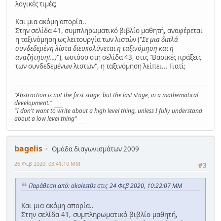
λογικές τιμές;
Και μια ακόμη απορία..
Στην σελίδα 41, συμπληρωματικό βιβλίο μαθητή, αναφέρεται
η ταξινόμηση ως λειτουργία των λιστών ("
Σε μια διπλά
συνδεδεμένη λίστα διευκολύνεται η ταξινόμηση και η
αναζήτηση(...)
"), ωστόσο στη σελίδα 43, στις "Βασικές πράξεις
των συνδεδεμένων λιστών", η ταξινόμηση λείπει... Γιατί;
"Abstraction is not the first stage, but the last stage, in a mathematical
development."
MK
"I don't want to write about a high level thing, unless I fully understand
about a low level thing"
DK
bagelis
Ομάδα διαγωνισμάτων 2009
26 Φεβ 2020, 03:41:10 ΜΜ
#3
Παράθεση από: akalest0s στις 24 Φεβ 2020, 10:22:07 ΜΜ
Και μια ακόμη απορία..
Στην σελίδα 41, συμπληρωματικό βιβλίο μαθητή,