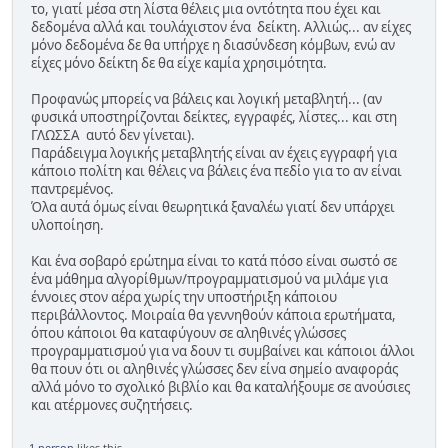
το, γιατί μέσα στη λίστα θέλεις μια οντότητα που έχει και
δεδομένα αλλά και τουλάχιστον ένα δείκτη. Αλλιώς... αν είχες
μόνο δεδομένα δε θα υπήρχε η διασύνδεση κόμβων, ενώ αν
είχες μόνο δείκτη δε θα είχε καμία χρησιμότητα.
Προφανώς μπορείς να βάλεις και λογική μεταβλητή... (αν
φυσικά υποστηρίζονται δείκτες, εγγραφές, λίστες... και στη
ΓΛΩΣΣΑ αυτό δεν γίνεται).
Παράδειγμα λογικής μεταβλητής είναι αν έχεις εγγραφή για
κάποιο πολίτη και θέλεις να βάλεις ένα πεδίο για το αν είναι
παντρεμένος.
Όλα αυτά όμως είναι θεωρητικά ξαναλέω γιατί δεν υπάρχει
υλοποίηση.
Και ένα σοβαρό ερώτημα είναι το κατά πόσο είναι σωστό σε
ένα μάθημα αλγορίθμων/προγραμματισμού να μιλάμε για
έννοιες στον αέρα χωρίς την υποστήριξη κάποιου
περιβάλλοντος. Μοιραία θα γεννηθούν κάποια ερωτήματα,
όπου κάποιοι θα καταφύγουν σε αληθινές γλώσσες
προγραμματισμού για να δουν τι συμβαίνει και κάποιοι άλλοι
θα πουν ότι οι αληθινές γλώσσες δεν είνα σημείο αναφοράς
αλλά μόνο το σχολικό βιβλίο και θα καταλήξουμε σε ανούσιες
και ατέρμονες συζητήσεις.
1 person
likes this.