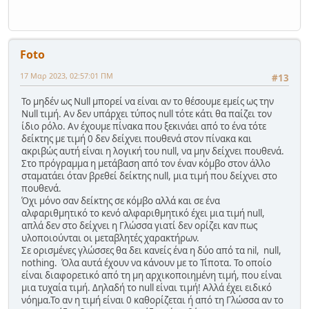
Foto
17 Μαρ 2023, 02:57:01 ΠΜ
#13
Το μηδέν ως Null μπορεί να είναι αν το θέσουμε εμείς ως την
Null τιμή. Αν δεν υπάρχει τύπος null τότε κάτι θα παίζει τον
ίδιο ρόλο. Αν έχουμε πίνακα που ξεκινάει από το ένα τότε
δείκτης με τιμή 0 δεν δείχνει πουθενά στον πίνακα και
ακριβώς αυτή είναι η λογική του null, να μην δείχνει πουθενά.
Στο πρόγραμμα η μετάβαση από τον έναν κόμβο στον άλλο
σταματάει όταν βρεθεί δείκτης null, μια τιμή που δείχνει στο
πουθενά.
Όχι μόνο σαν δείκτης σε κόμβο αλλά και σε ένα
αλφαριθμητικό το κενό αλφαριθμητικό έχει μια τιμή null,
απλά δεν στο δείχνει η Γλώσσα γιατί δεν ορίζει καν πως
υλοποιούνται οι μεταβλητές χαρακτήρων.
Σε ορισμένες γλώσσες θα δει κανείς ένα η δύο από τα nil, null,
nothing. Όλα αυτά έχουν να κάνουν με το Τίποτα. Το οποίο
είναι διαφορετικό από τη μη αρχικοποιημένη τιμή, που είναι
μια τυχαία τιμή. Δηλαδή το null είναι τιμή! Αλλά έχει ειδικό
νόημα.Το αν η τιμή είναι 0 καθορίζεται ή από τη Γλώσσα αν το