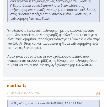
αναφέρεται η ταξινόμηση ως λειτουργία των λιστών
("
Σε μια διπλά συνδεδεμένη λίστα διευκολύνεται η
ταξινόμηση και η αναζήτηση(...)
"), ωστόσο στη σελίδα 43,
στις "Βασικές πράξεις των συνδεδεμένων λιστών", η
ταξινόμηση λείπει... Γιατί;
Υποθέτω ότι δεν εννοεί ταξινόμηση με την κανονική έννοια
(που δεν ευνοείται σε λίστες νομίζω), αλλά ότι αν τα στοιχεία
είναι ταξινομημένα μπορείς να εισαγάγεις εύκολα ένα νέο στην
κατάλληλη θέση και να παραμείνει η λίστα ταξινομημένη, ενώ
σε πίνακες δεν μπορείς.
Αυτό είναι συμβατό και με τον σχολιασμό στα ΔΔΑ, που
αναφέρει ότι σε ΔΔΑ κερδίζεις τη δύναμη του ταξινομημένου
πίνακα και την ευκολία εισαγωγής/διαγραφής των λιστών.
martha-ts
21 Μαρ 2022, 05:55:58 ΜΜ
#4
Παράθεση από: tsak στις 06 Φεβ 2020, 12:41:33 ΜΜ