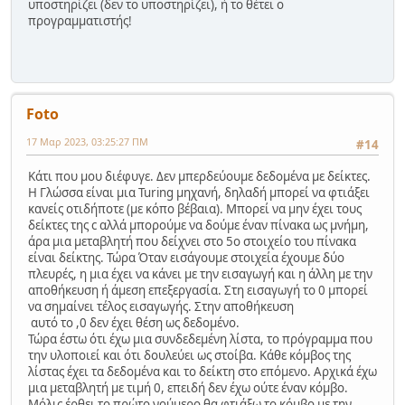
υποστηρίζει (δεν το υποστηρίζει), ή το θέτει ο
προγραμματιστής!
Foto
17 Μαρ 2023, 03:25:27 ΠΜ
#14
Κάτι που μου διέφυγε. Δεν μπερδεύουμε δεδομένα με δείκτες.
Η Γλώσσα είναι μια Turing μηχανή, δηλαδή μπορεί να φτιάξει
κανείς οτιδήποτε (με κόπο βέβαια). Μπορεί να μην έχει τους
δείκτες της c αλλά μπορούμε να δούμε έναν πίνακα ως μνήμη,
άρα μια μεταβλητή που δείχνει στο 5ο στοιχείο του πίνακα
είναι δείκτης. Τώρα Όταν εισάγουμε στοιχεία έχουμε δύο
πλευρές, η μια έχει να κάνει με την εισαγωγή και η άλλη με την
αποθήκευση ή άμεση επεξεργασία. Στη εισαγωγή το 0 μπορεί
να σημαίνει τέλος εισαγωγής. Στην αποθήκευση
αυτό το ,0 δεν έχει θέση ως δεδομένο.
Τώρα έστω ότι έχω μια συνδεδεμένη λίστα, το πρόγραμμα που
την υλοποιεί και ότι δουλεύει ως στοίβα. Κάθε κόμβος της
λίστας έχει τα δεδομένα και το δείκτη στο επόμενο. Αρχικά έχω
μια μεταβλητή με τιμή 0, επειδή δεν έχω ούτε έναν κόμβο.
Μόλις έρθει το πρώτο νούμερο θα φτιάξω το κόμβο με την