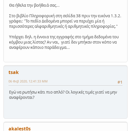
Θα ήθελα την βοήθειά σας...
Στο βιβλίο Πληροφορική στη σελίδα 38 πριν την εικόνα 1.3.2.
γράφει: "Το πεδίο Δεδομένα μπορεί να περιέχει μία ή
περισσότερες αλφαριθμητικές ή αριθμητικές πληροφορίες."
Υπάρχει δηλ. η έννοια της εγγραφής στο τμήμα δεδομένα του
κόμβου μιας λίστας? Αν ναι, γιατί δεν μπήκαν στον κόπο να
αναφέρουν κάποιο παράδειγμα...
tsak
06 Φεβ 2020, 12:41:33 ΜΜ
#1
Εγώ να ρωτήσω κάτι πιο απλό? Οι λογικές τιμές γιατί να μην
αναφέρονται?
akalest0s