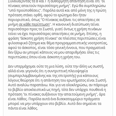
Συνδυάζοντας τα Β και Γ η αυθόρμητη απάντηση είναι ότι "οι
πίνακες απαιτούν περισσότερη μνήμη". Εγώ θα συμπληρώσω
"υπό προϋποθέσεις". Παρόλα αυτά και από μόνη της η πρώτη
πρόταση στέκει ορθή, αφού το ερώτημα δεν ήταν
περιοριστικό, όπως "Ο πίνακας αυξάνει τις απαιτήσεις σε
μνήμη
σε κάθε περίπτωση
". Η κανονική διατύπωση τείνει
περισσότερο προς το Σωστό, γιατί όντως η χρήση πινάκων
τείνει
να έχει περισσότερες απαιτήσεις σε μνήμη. Επίσης, η
φράση "άσκοπη χρήση πίνακα" σε πλείστες περιπτώσεις είναι
φιλοσοφικό ζήτημα και θέμα προγραμματιστικής νοοτροπίας,
αφού το άσκοπος, είναι τόσο γενική έννοια, που πραγματικά
δεν ξέρω αν μπορεί κάποιος να μου απαριθμήσει όλες τις
περιπτώσεις όπου είναι άσκοπη η χρήση του.
Δεν υπερμάχομαι ούτε τη μια λύση, ούτε την άλλη ως σωστή,
αλλά είναι γεγονός ότι η συντριπτική πλειοψηφία
(συμπεριλαμβανομένης και της επιτροπής) για κάποιους
λόγους θεώρησε ότι η απάντηση του ερωτήματος είναι Σωστή.
Αυτό αναλύω παραπάνω. Και για να ολοκληρώσω, αν πάρουμε
το βιβλίο αποκλειστικά ως πηγή, τότε δεν υπάρχει πουθενά η
πρόταση "οι πίνακες αυξάνουν την απαιτούμενη μνήμη", άρα
είναι Λάθος. Παρόλα αυτά ένα δισεκατομμύριο πράγματα
μπορεί να μην υπάρχουν στο βιβλίο. Αυτό δεν σημαίνει τα
πάντα είναι λάθος.