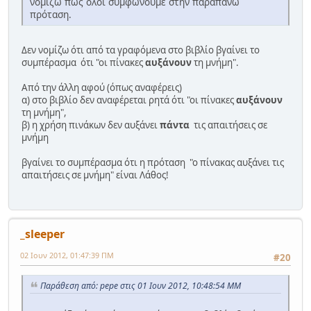
νομίζω πως όλοι συμφωνούμε στην παραπάνω
πρόταση.
Δεν νομίζω ότι από τα γραφόμενα στο βιβλίο βγαίνει το
συμπέρασμα ότι "οι πίνακες
αυξάνουν
τη μνήμη".
Από την άλλη αφού (όπως αναφέρεις)
α) στο βιβλίο δεν αναφέρεται ρητά ότι "οι πίνακες
αυξάνουν
τη μνήμη",
β) η χρήση πινάκων δεν αυξάνει
πάντα
τις απαιτήσεις σε
μνήμη
βγαίνει το συμπέρασμα ότι η πρόταση "ο πίνακας αυξάνει τις
απαιτήσεις σε μνήμη" είναι Λάθος!
_sleeper
02 Ιουν 2012, 01:47:39 ΠΜ
#20
Παράθεση από: pepe στις 01 Ιουν 2012, 10:48:54 ΜΜ