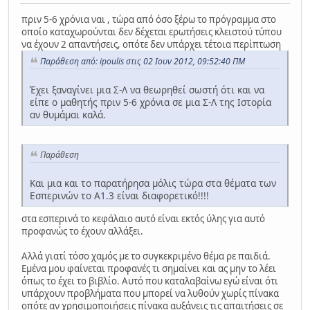
πριν 5-6 χρόνια ναι , τώρα από όσο ξέρω το πρόγραμμα στο
οποίο καταχωρούνται δεν δέχεται ερωτήσεις κλειστού τύπου
να έχουν 2 απαντήσεις, οπότε δεν υπάρχει τέτοια περίπτωση
Παράθεση από: ipoulis στις 02 Ιουν 2012, 09:52:40 ΠΜ
Έχει ξαναγίνει μια Σ-Λ να θεωρηθεί σωστή ότι και να
είπε ο μαθητής πριν 5-6 χρόνια σε μια Σ-Λ της Ιστορία
αν θυμάμαι καλά.
Παράθεση
Και μια και το παρατήρησα μόλις τώρα στα θέματα των
Εσπερινών το Α1.3 είναι διαφορετικό!!!!
στα εσπερινά το κεφάλαιο αυτό είναι εκτός ύλης για αυτό
προφανώς το έχουν αλλάξει.
Αλλά γιατί τόσο χαμός με το συγκεκριμένο θέμα ρε παιδιά.
Εμένα μου φαίνεται προφανές τι σημαίνει και ας μην το λέει
όπως το έχει το βιβλίο. Αυτό που καταλαβαίνω εγώ είναι ότι
υπάρχουν προβλήματα που μπορεί να λυθούν χωρίς πίνακα
οπότε αν χρησιμοποιήσεις πίνακα αυξάνεις τις απαιτήσεις σε