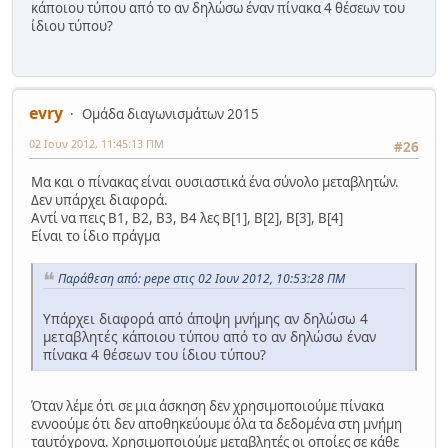
κάποιου τύπου από το αν δηλώσω έναν πίνακα 4 θέσεων του
ίδιου τύπου?
evry
Ομάδα διαγωνισμάτων 2015
02 Ιουν 2012, 11:45:13 ΠΜ
#26
Μα και ο πίνακας είναι ουσιαστικά ένα σύνολο μεταβλητών.
Δεν υπάρχει διαφορά.
Αντί να πεις Β1, Β2, Β3, Β4 λες Β[1], Β[2], Β[3], Β[4]
Είναι το ίδιο πράγμα
Παράθεση από: pepe στις 02 Ιουν 2012, 10:53:28 ΠΜ
Υπάρχει διαφορά από άποψη μνήμης αν δηλώσω 4
μεταβλητές κάποιου τύπου από το αν δηλώσω έναν
πίνακα 4 θέσεων του ίδιου τύπου?
Όταν λέμε ότι σε μια άσκηση δεν χρησιμοποιούμε πίνακα
εννοούμε ότι δεν αποθηκεύουμε όλα τα δεδομένα στη μνήμη
ταυτόχρονα. Χρησιμοποιούμε μεταβλητές οι οποίες σε κάθε