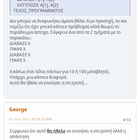
ΕΚΤΥΠΩΣΕ Α[1], Α[2]
ΤΕΛΟΣ_ΠΡΟΓΡΑΜΜΑΤΟΣ
Δεν μπορώ να διαφωνήσω άμεσα (θέλει λίγο προσοχή, αν και
νομίζω ότι έχει γενικά κάποιο πρόβλημα) αλλά θεωρώ το
παράδειγμα άστοχο. Σύγκρινε ένα απο τα 2 τμήματα με το
παρακάτω :
ΔΙΑΒΑΣΕ Χ
ΓΡΑΨΕ Χ
ΔΙΑΒΑΣΕ Χ
ΓΡΑΨΕ Χ
ή κάπως έτσι τέλος πάντων για 10 ή 100 μεταβλητές.
Υπάρχει μια κάποια διαφορά.
Αυτό θα ήθελε να εννοήσει η επιτροπή...
George
01 Ιουν 2012, 06:59:22 ΜΜ
#10
Συμφωνώ ότι αυτό
θα ήθελε
να εννοήσει η επιτροπή αλλά η
απάντηση