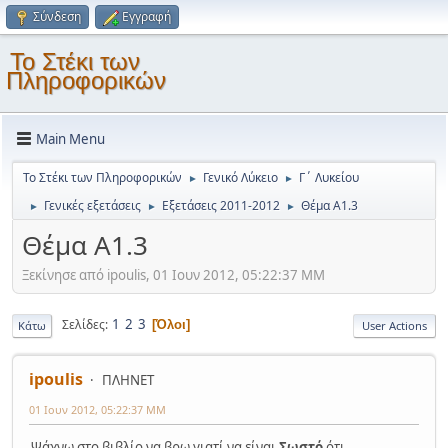
Σύνδεση
Εγγραφή
Το Στέκι των
Πληροφορικών
Main Menu
Το Στέκι των Πληροφορικών
Γενικό Λύκειο
Γ΄ Λυκείου
►
►
Γενικές εξετάσεις
Εξετάσεις 2011-2012
Θέμα Α1.3
►
►
►
Θέμα Α1.3
Ξεκίνησε από ipoulis, 01 Ιουν 2012, 05:22:37 ΜΜ
1
2
3
Σελίδες
Όλοι
Κάτω
User Actions
ipoulis
ΠΛΗΝΕΤ
01 Ιουν 2012, 05:22:37 ΜΜ
Ψάχνω στο βιβλίο να βρω γιατί να είναι
Σωστό
ότι