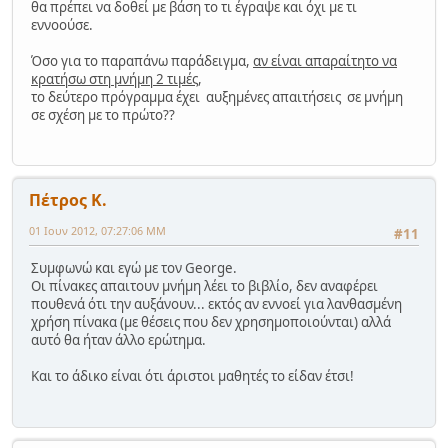
θα πρέπει να δοθεί με βάση το τι έγραψε και όχι με τι
εννοούσε.
Όσο για το παραπάνω παράδειγμα,
αν είναι απαραίτητο να
κρατήσω στη μνήμη 2 τιμές
,
το δεύτερο πρόγραμμα έχει αυξημένες απαιτήσεις σε μνήμη
σε σχέση με το πρώτο??
Πέτρος Κ.
01 Ιουν 2012, 07:27:06 ΜΜ
#11
Συμφωνώ και εγώ με τον George.
Οι πίνακες απαιτουν μνήμη λέει το βιβλίο, δεν αναφέρει
πουθενά ότι την αυξάνουν... εκτός αν εννοεί για λανθασμένη
χρήση πίνακα (με θέσεις που δεν χρησημοποιούνται) αλλά
αυτό θα ήταν άλλο ερώτημα.
Και το άδικο είναι ότι άριστοι μαθητές το είδαν έτσι!