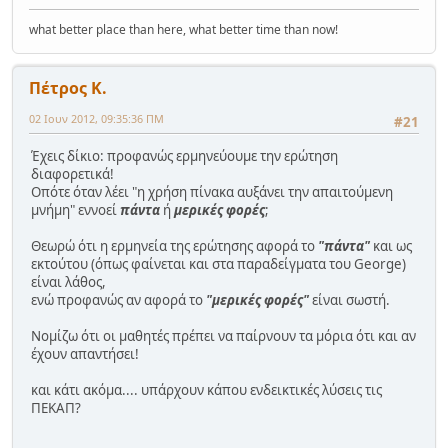
what better place than here, what better time than now!
Πέτρος Κ.
02 Ιουν 2012, 09:35:36 ΠΜ
#21
Έχεις δίκιο: προφανώς ερμηνεύουμε την ερώτηση
διαφορετικά!
Οπότε όταν λέει "η χρήση πίνακα αυξάνει την απαιτούμενη
μνήμη" εννοεί
πάντα
ή
μερικές φορές
;
Θεωρώ ότι η ερμηνεία της ερώτησης αφορά το
"πάντα"
και ως
εκτούτου (όπως φαίνεται και στα παραδείγματα του George)
είναι λάθος,
ενώ προφανώς αν αφορά το
"μερικές φορές"
είναι σωστή.
Νομίζω ότι οι μαθητές πρέπει να παίρνουν τα μόρια ότι και αν
έχουν απαντήσει!
και κάτι ακόμα.... υπάρχουν κάπου ενδεικτικές λύσεις τις
ΠΕΚΑΠ?