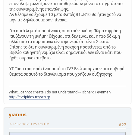
επανάληψη αλλάζουν και αποθηκεύουν μόνο το στιγμιότυπο
της συγκεκριμένης επανάληψης.
Αν θέλαμε να έχουμε 10 μεταβλητές Β1..Β10 θα ήταν χαζό να
μην τις δηλώσουμε σαν πίνακα.
Για αυτό λέμε ότι οι πίνακες απαιτούν μνήμη. Τώρα η φράση
"αυξάνουν τη μνήμη" δέχομαι ότι δεν είναι και η πιο δόκιμη
αλλά από τα παραπάνω είναι φανερό ότι είναι Σωστό.
Επίσης το ότι η συγκεκριμένη άσκηση προτείνεται από το
βιβλίο καθηγητή νομίζω είναι σημαντικό. Δεν είναι κάτι που
ήρθε ουρανοκατέβατο.
ΥΓ Τόσο τρομερό είναι αυτό το ΣΛ? Εδώ υπάρχουν πιο σοβαρά
θέματα σε αυτό το διαγώνισμα που χρήζουν συζήτησης
What I cannot create I do not understand -- Richard Feynman
http://evripides.mysch.gr
yiannis
02 Ιουν 2012, 11:50:35 ΠΜ
#27