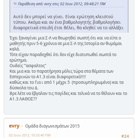
Παράθεση από: evry στις 02 Ιουν 2012, 09:48:21 ΠΜ
Αυτό δεν μπορεί να γίνει. Είναι ερώτηση κλειστού
τύπου. Ακόμα και αν ένα βαθμολογητής βαθμολογήσει
διαφορετικά επειδή έτσι θέλει, θα κληθεί να το αλλάξει
Έχει ξαναγίνει μια Σ-Λ να θεωρηθεί σωστή ότι και να είπε ο
μαθητής πριν 5-6 χρόνια σε μια Σ-Λ της Ιστορία αν θυμάμαι
καλά.
Τότε είχαν παραδεχθεί ότι δεν είχε διατυπωθεί σωστά το
ερώτημα.
Ουδείς "'ασφαλτος"
Και μια και το παρατήρησα μόλις τώρα στα θέματα των
Εσπερινών το Α1.3 είναι διαφορετικό!!!!
καθώς και το Για ι από 1 μέχρι 5 (προσυμπληρωμένο) και τα
δύσκολα του Δ.
Βρε λέτε να έβγαλαν τις παγίδες και τελικά να το θέλουν και το
Α1.3 ΛΑΘΟΣ??
evry
Ομάδα διαγωνισμάτων 2015
02 Ιουν 2012, 10:33:40 ΠΜ
#24