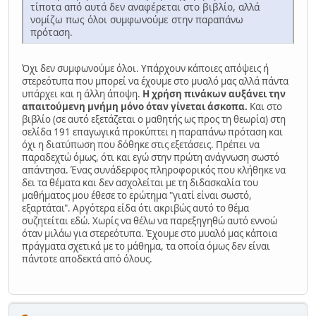
τίποτα από αυτά δεν αναφέρεται στο βιβλίο, αλλά
νομίζω πως όλοι συμφωνούμε στην παραπάνω
πρόταση.
Όχι δεν συμφωνούμε όλοι. Υπάρχουν κάποιες απόψεις ή
στερεότυπα που μπορεί να έχουμε στο μυαλό μας αλλά πάντα
υπάρχει και η άλλη άποψη.
Η χρήση πινάκων αυξάνει την
απαιτούμενη μνήμη μόνο όταν γίνεται άσκοπα.
Και στο
βιβλίο (σε αυτό εξετάζεται ο μαθητής ως προς τη θεωρία) στη
σελίδα 191 επαγωγικά προκύπτει η παραπάνω πρόταση και
όχι η διατύπωση που δόθηκε στις εξετάσεις. Πρέπει να
παραδεχτώ όμως, ότι και εγώ στην πρώτη ανάγνωση σωστό
απάντησα. Ένας συνάδερφος πληροφορικός που κλήθηκε να
δει τα θέματα και δεν ασχολείται με τη διδασκαλία του
μαθήματος μου έθεσε το ερώτημα "γιατί είναι σωστό,
εξαρτάται". Αργότερα είδα ότι ακριβώς αυτό το θέμα
συζητείται εδώ. Χωρίς να θέλω να παρεξηγηθώ αυτό εννοώ
όταν μιλάω για στερεότυπα. Έχουμε στο μυαλό μας κάποια
πράγματα σχετικά με το μάθημα, τα οποία όμως δεν είναι
πάντοτε αποδεκτά από όλους.