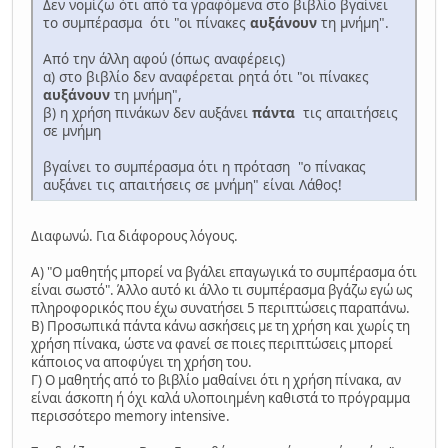
Δεν νομίζω ότι από τα γραφόμενα στο βιβλίο βγαίνει
το συμπέρασμα ότι "οι πίνακες
αυξάνουν
τη μνήμη".
Από την άλλη αφού (όπως αναφέρεις)
α) στο βιβλίο δεν αναφέρεται ρητά ότι "οι πίνακες
αυξάνουν
τη μνήμη",
β) η χρήση πινάκων δεν αυξάνει
πάντα
τις απαιτήσεις
σε μνήμη
βγαίνει το συμπέρασμα ότι η πρόταση "ο πίνακας
αυξάνει τις απαιτήσεις σε μνήμη" είναι Λάθος!
Διαφωνώ. Για διάφορους λόγους.
Α) "Ο μαθητής μπορεί να βγάλει επαγωγικά το συμπέρασμα ότι
είναι σωστό". Άλλο αυτό κι άλλο τι συμπέρασμα βγάζω εγώ ως
πληροφορικός που έχω συνατήσει 5 περιπτώσεις παραπάνω.
Β) Προσωπικά πάντα κάνω ασκήσεις με τη χρήση και χωρίς τη
χρήση πίνακα, ώστε να φανεί σε ποιες περιπτώσεις μπορεί
κάποιος να αποφύγει τη χρήση του.
Γ) Ο μαθητής από το βιβλίο μαθαίνει ότι η χρήση πίνακα, αν
είναι άσκοπη ή όχι καλά υλοποιημένη καθιστά το πρόγραμμα
περισσότερο memory intensive.