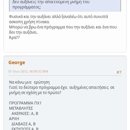
δεν αυξάνεις την απαιτούμενη μνήμη του
προγράμματος;
Φυσικά και την αυξάνει αλλά ξαναλέω ότι αυτό συνιστά
ασκοπη χρήση πίνακα.
Μπορώ να βρω ένα πρόγραμμα που την αυξάνει και ένα που
δεν την αυξάνει.
Άρα??
George
01 Ιουν 2012, 06:09:32 ΜΜ
#7
Να κάνω μια ερώτηση
Γιατί το δεύτερο πρόγραμμα έχει αυξημένες απαιτήσεις σε
μνήμη σε σχέση με το πρώτο?
ΠΡΟΓΡΑΜΜΑ ΠΧ1
ΜΕΤΑΒΛΗΤΕΣ
ΑΚΕΡΑΙΕΣ: Α, Β
ΑΡΧΗ
ΔΙΑΒΑΣΕ Α, Β
ΕΚΤΥΠΩΣΕ Α, Β