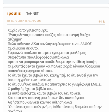
ipoulis
ΠΛΗΝΕΤ
01 Ιουν 2012, 09:46:45 ΜΜ
#18
Χωρίς να το γελειοποιήσω
"Ένας οδηγός που κάνει σούζες κάποια στιγμή θα έχει
ατύχημα"
Πολύ πιθανόν. Αλλά σαν λογική έκφραση είναι ΛΑΘΟΣ
Ομοίως και σε αυτό.
Συμφωνώ απόλυτα ότι εμείς έχουμε στο μυαλό μας
στερεότυπα (πολλές φορές σωστά) αλλά
πρέπει να μπορούμε να αποδείξουμε την αντίθετη άποψη.
Οι μαθητές δεν τα έχουν και πολλές φορές δίνουν λύσεις και
απαντήσεις ευρηματικότατες.
Το ότι το έχει το βιβλίο του καθηγητή, το ότι εννοεί για την
άσκοπη χρήση των πινάκων,
το ότι συνήθως αυξάνει τις απαιτήσεις το γνωρίζουμε ΕΜΕΙΣ.
Ο μαθητής έχει το βιβλίο του.
Σε αυτό εξετάζεται και το βιβλίο του δεν το λέει.
Και κατά την ταπεινή μου άποψη δεν συνεπάγεται.
Αφήστε που δεν λέει καν για αύξηση αλλά
"Οι πίνακες απαιτούν μνήμη. Κάθε πίνακας δεσμεύει από την
αρχή του