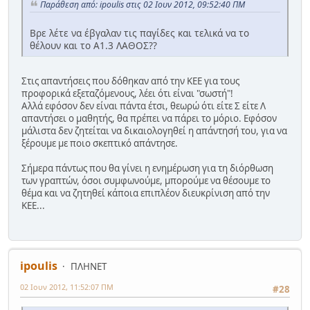
Παράθεση από: ipoulis στις 02 Ιουν 2012, 09:52:40 ΠΜ
Βρε λέτε να έβγαλαν τις παγίδες και τελικά να το
θέλουν και το Α1.3 ΛΑΘΟΣ??
Στις απαντήσεις που δόθηκαν από την ΚΕΕ για τους
προφορικά εξεταζόμενους, λέει ότι είναι "σωστή"!
Αλλά εφόσον δεν είναι πάντα έτσι, θεωρώ ότι είτε Σ είτε Λ
απαντήσει ο μαθητής, θα πρέπει να πάρει το μόριο. Εφόσον
μάλιστα δεν ζητείται να δικαιολογηθεί η απάντησή του, για να
ξέρουμε με ποιο σκεπτικό απάντησε.
Σήμερα πάντως που θα γίνει η ενημέρωση για τη διόρθωση
των γραπτών, όσοι συμφωνούμε, μπορούμε να θέσουμε το
θέμα και να ζητηθεί κάποια επιπλέον διευκρίνιση από την
ΚΕΕ...
ipoulis
ΠΛΗΝΕΤ
02 Ιουν 2012, 11:52:07 ΠΜ
#28