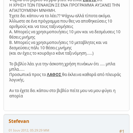
Η ΧΡΗΣΗ ΤΩΝ ΠΙΝΑΚΩΝ ΣΕ ΕΝΑ ΠΡΟΓΡΑΜΜΑ ΑΥΞΑΝΕΙ ΤΗΝ
ΑΠΑΙΤΟΥΜΕΝΗ ΜΝΗΜΗ.
Έχετε δει κάπου να το λέει?? Ψάχνω αλλά τίποτα ακόμα.
Άλλωστε σε ένα πρόγραμμα που θες να αποθηκεύσεις 10
αριθμούς και να τους ταξινομήσεις
Α. Μπορείς να χρησιμοποιήσεις 10 μον και να δεσμέυσεις 10
θέσεις μνήμης
Β. Μπορείς να χρησιμοποιήσεις 10 μεταβλητες και να
δεσμεύσεις πάλι 10 θέσεις μνήμης
(και αν έχεις το κουράγιο κάνε ταξινόμηση.....)
Το βιβλίο λέει για την άσκοπη χρήση πινάκων ότι .... μπλα
μπλα.....
Προσωπικά προς το
ΛΑΘΟΣ
θα έκλεινα καθαρά από πλευράς
λογικής.
Αν το έχετε δει κάπου στο βιβλίο πείτε μου να μου φύγει η
απορία
Stefevan
01 Ιουν 2012, 05:29:29 ΜΜ
#1