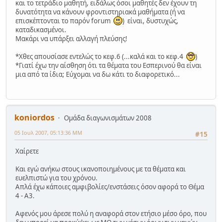
και το τετράδιο μαθητή, ειδάλως όσοι μαθητές δεν έχουν τη
δυνατότητα να κάνουν φροντιστηριακά μαθήματα (ή να
επισκέπτονται το παρόν forum
) είναι, δυστυχώς,
καταδικασμένοι.
Μακάρι να υπάρξει αλλαγή πλεύσης!
*Χθες απουσίασε εντελώς το κεφ.6 (...καλά και το κεφ.4
)
*Γιατί έχω την αίσθηση ότι τα θέματα του Εσπερινού θα είναι
μια από τα ίδια; Εύχομαι να δω κάτι το διαφορετικό...
koniordos
Ομάδα διαγωνισμάτων 2008
05 Ιουλ 2007, 05:13:36 ΜΜ
#15
Χαίρετε
Και εγώ ανήκω στους ικανοποιημένους με τα θέματα και
ευελπιστώ για του χρόνου.
Απλά έχω κάποιες αμφιβολίες/ενστάσεις όσον αφορά το Θέμα
4 - Α3.
Αφενός μου άρεσε πολύ η αναφορά στον ετήσιο μέσο όρο, που