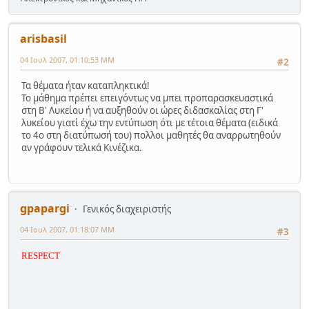
arisbasil
04 Ιουλ 2007, 01:10:53 ΜΜ
#2
Τα θέματα ήταν καταπληκτικά!
Το μάθημα πρέπει επειγόντως να μπει προπαρασκευαστικά
στη Β' Λυκείου ή να αυξηθούν οι ώρες διδασκαλίας στη Γ'
λυκείου γιατί έχω την εντύπωση ότι με τέτοια θέματα (ειδικά
το 4ο στη διατύπωσή του) πολλοι μαθητές θα αναρρωτηθούν
αν γράφουν τελικά Κινέζικα.
gpapargi
Γενικός διαχειριστής
04 Ιουλ 2007, 01:18:07 ΜΜ
#3
RESPECT