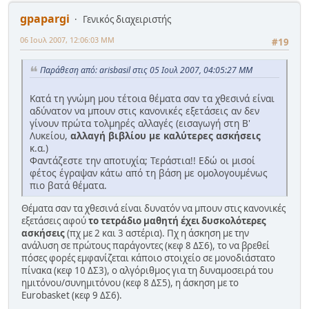
gpapargi
Γενικός διαχειριστής
06 Ιουλ 2007, 12:06:03 ΜΜ
#19
Παράθεση από: arisbasil στις 05 Ιουλ 2007, 04:05:27 ΜΜ
Κατά τη γνώμη μου τέτοια θέματα σαν τα χθεσινά είναι
αδύνατον να μπουν στις κανονικές εξετάσεις αν δεν
γίνουν πρώτα τολμηρές αλλαγές (εισαγωγή στη Β'
Λυκείου,
αλλαγή βιβλίου με καλύτερες ασκήσεις
κ.α.)
Φαντάζεστε την αποτυχία; Τεράστια!! Εδώ οι μισοί
φέτος έγραψαν κάτω από τη βάση με ομολογουμένως
πιο βατά θέματα.
Θέματα σαν τα χθεσινά είναι δυνατόν να μπουν στις κανονικές
εξετάσεις αφού
το τετράδιο μαθητή έχει δυσκολότερες
ασκήσεις
(πχ με 2 και 3 αστέρια). Πχ η άσκηση με την
ανάλυση σε πρώτους παράγοντες (κεφ 8 ΔΣ6), το να βρεθεί
πόσες φορές εμφανίζεται κάποιο στοιχείο σε μονοδιάστατο
πίνακα (κεφ 10 ΔΣ3), ο αλγόριθμος για τη δυναμοσειρά του
ημιτόνου/συνημιτόνου (κεφ 8 ΔΣ5), η άσκηση με το
Eurobasket (κεφ 9 ΔΣ6).