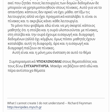
εκεί που ζητάει ποιες λειτουργίες των δομών δεδομένων δε
μπορούν να χρησιμοποιηθούν στους πίνακες. Αυτό για να το
απαντήσει κάποιος δεν αρκεί να έχει μάθει απ'έξω τις
λειτουργίες αλλά να έχει πραγματικά καταλάβει τι είναι οι
πίνακες και τι ακριβώς κάνει κάθε λειτουργία.
Το μόνο που φοβάμαι εδώ είναι να μη σκεφτεί κάποιος
μαθητής ότι η στοίβα και η ουρά υλοποιούνται με πίνακες,
στη στοίβα και την ουρά έχουμε εισαγωγή και διαγραφή
δεδομένων (αλλά όχι κόμβων, όμως πόσοι μαθητές έχουν
καταλάβει αυτή τη διαφορά), άρα και η εισαγωγή και
διαγραφή παίζουν σε πίνακες.
Αυτή είναι και η μόνη μου ένσταση σε αυτό το θέμα
Συμπερασματικά
ΥΠΟΚΛΙΝΟΜΑΙ
στους θεματοδότες και
τους δίνω
ΣΥΓΧΑΡΗΤΗΡΙΑ
. Μακάρι να βάζουν από εδώ και
πέρα αντίστοιχα θέματα
What I cannot create I do not understand -- Richard Feynman
http://evripides.mysch.gr