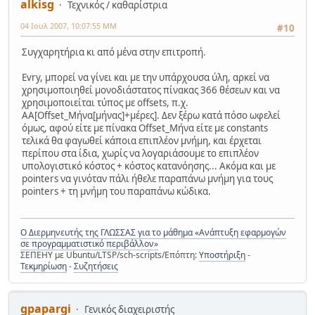
alkisg
Τεχνικός / καθαρίστρια
04 Ιουλ 2007, 10:07:55 ΜΜ
#10
Συγχαρητήρια κι από μένα στην επιτροπή.
Evry, μπορεί να γίνει και με την υπάρχουσα ύλη, αρκεί να
χρησιμοποιηθεί μονοδιάστατος πίνακας 366 θέσεων και να
χρησιμοποιείται τύπος με offsets, π.χ.
AA[Offset_Μήνα[μήνας]+μέρες]. Δεν ξέρω κατά πόσο ωφελεί
όμως, αφού είτε με πίνακα Offset_Μήνα είτε με constants
τελικά θα φαγωθεί κάποια επιπλέον μνήμη, και έρχεται
περίπου στα ίδια, χωρίς να λογαριάσουμε το επιπλέον
υπολογιστικό κόστος + κόστος κατανόησης... Ακόμα και με
pointers να γινόταν πάλι ήθελε παραπάνω μνήμη για τους
pointers + τη μνήμη του παραπάνω κώδικα.
Ο Διερμηνευτής της ΓΛΩΣΣΑΣ για το μάθημα «Ανάπτυξη εφαρμογών
σε προγραμματιστικό περιβάλλον»
ΣΕΠΕΗΥ με Ubuntu/LTSP/sch-scripts/Επόπτη:
Υποστήριξη
-
Τεκμηρίωση
-
Συζητήσεις
gpapargi
Γενικός διαχειριστής