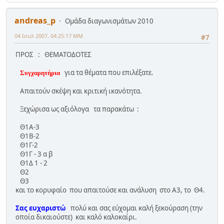
andreas_p
Ομάδα διαγωνισμάτων 2010
04 Ιουλ 2007, 04:25:17 ΜΜ
#7
ΠΡΟΣ : ΘΕΜΑΤΟΔΟΤΕΣ
για τα θέματα που επιλέξατε.
Συγχαρητήρια
Απαιτούν σκέψη και κριτική ικανότητα.
Ξεχώρισα ως αξιόλογα τα παρακάτω :
Θ1Α-3
Θ1Β-2
Θ1Γ-2
Θ1Γ - 3 α β
Θ1Δ 1 - 2
Θ2
Θ3
και το κορυφαίο που απαιτούσε και ανάλυση στο Α3, το Θ4.
Σας ευχαριστώ
πολύ και σας εύχομαι καλή ξεκούραση (την
οποία δικαιούστε) και καλό καλοκαίρι.