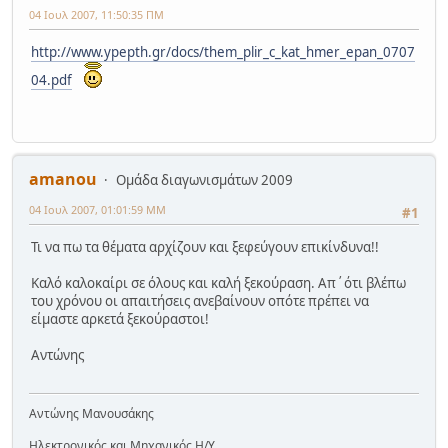
04 Ιουλ 2007, 11:50:35 ΠΜ
http://www.ypepth.gr/docs/them_plir_c_kat_hmer_epan_0707
04.pdf
amanou
Ομάδα διαγωνισμάτων 2009
04 Ιουλ 2007, 01:01:59 ΜΜ
#1
Τι να πω τα θέματα αρχίζουν και ξεφεύγουν επικίνδυνα!!
Καλό καλοκαίρι σε όλους και καλή ξεκούραση. Απ΄ότι βλέπω
του χρόνου οι απαιτήσεις ανεβαίνουν οπότε πρέπει να
είμαστε αρκετά ξεκούραστοι!
Αντώνης
Αντώνης Μανουσάκης
Ηλεκτρονικός και Μηχανικός Η/Υ