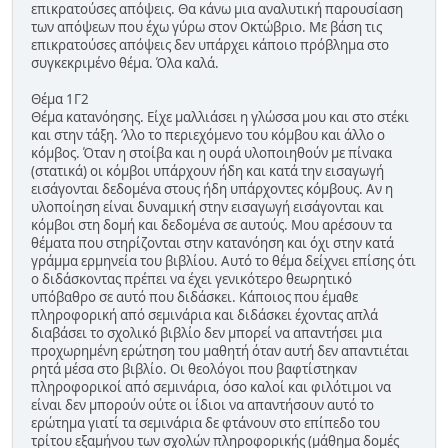
επικρατούσες απόψεις. Θα κάνω μια αναλυτική παρουσίαση
των απόψεων που έχω γύρω στον Οκτώβριο. Με βάση τις
επικρατούσες απόψεις δεν υπάρχει κάποιο πρόβλημα στο
συγκεκριμένο θέμα. Όλα καλά.
Θέμα 1Γ2
Θέμα κατανόησης. Είχε μαλλιάσει η γλώσσα μου και στο στέκι
και στην τάξη. ʼλλο το περιεχόμενο του κόμβου και άλλο ο
κόμβος. Όταν η στοίβα και η ουρά υλοποιηθούν με πίνακα
(στατικά) οι κόμβοι υπάρχουν ήδη και κατά την εισαγωγή
εισάγονται δεδομένα στους ήδη υπάρχοντες κόμβους. Αν η
υλοποίηση είναι δυναμική στην εισαγωγή εισάγονται και
κόμβοι στη δομή και δεδομένα σε αυτούς. Μου αρέσουν τα
θέματα που στηρίζονται στην κατανόηση και όχι στην κατά
γράμμα ερμηνεία του βιβλίου. Αυτό το θέμα δείχνει επίσης ότι
ο διδάσκοντας πρέπει να έχει γενικότερο θεωρητικό
υπόβαθρο σε αυτό που διδάσκει. Κάποιος που έμαθε
πληροφορική από σεμινάρια και διδάσκει έχοντας απλά
διαβάσει το σχολικό βιβλίο δεν μπορεί να απαντήσει μια
προχωρημένη ερώτηση του μαθητή όταν αυτή δεν απαντιέται
ρητά μέσα στο βιβλίο. Οι θεολόγοι που βαφτίστηκαν
πληροφορικοί από σεμινάρια, όσο καλοί και φιλότιμοι να
είναι δεν μπορούν ούτε οι ίδιοι να απαντήσουν αυτό το
ερώτημα γιατί τα σεμινάρια δε φτάνουν στο επίπεδο του
τρίτου εξαμήνου των σχολών πληροφορικής (μάθημα δομές