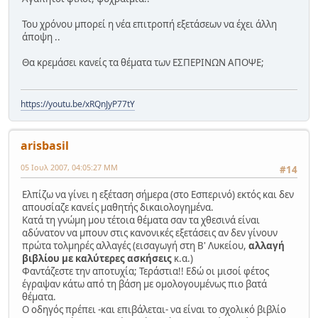
Του χρόνου μπορεί η νέα επιτροπή εξετάσεων να έχει άλλη
άποψη ..
Θα κρεμάσει κανείς τα θέματα των ΕΣΠΕΡΙΝΩΝ ΑΠΟΨΕ;
https://youtu.be/xRQnJyP77tY
arisbasil
05 Ιουλ 2007, 04:05:27 ΜΜ
#14
Ελπίζω να γίνει η εξέταση σήμερα (στο Εσπερινό) εκτός και δεν
απουσίαζε κανείς μαθητής δικαιολογημένα.
Κατά τη γνώμη μου τέτοια θέματα σαν τα χθεσινά είναι
αδύνατον να μπουν στις κανονικές εξετάσεις αν δεν γίνουν
πρώτα τολμηρές αλλαγές (εισαγωγή στη Β' Λυκείου,
αλλαγή
βιβλίου με καλύτερες ασκήσεις
κ.α.)
Φαντάζεστε την αποτυχία; Τεράστια!! Εδώ οι μισοί φέτος
έγραψαν κάτω από τη βάση με ομολογουμένως πιο βατά
θέματα.
Ο οδηγός πρέπει -και επιβάλεται- να είναι το σχολικό βιβλίο