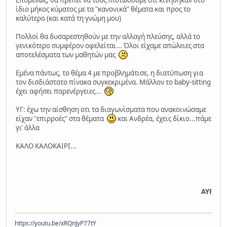
Επομένως, θα πρέπει να τους πιστώσουμε οτι κινήθηκαν στο
ίδιο μήκος κύματος με τα "κανονικά" θέματα και προς το
καλύτερο (και κατά τη γνώμη μου)
Πολλοί θα δυσαρεστηθούν με την αλλαγή πλεύσης, αλλά το
γενικότερο συμφέρον οφελείται... Όλοι είχαμε απώλειες στα
αποτελέσματα των μαθητών μας
Εμένα πάντως, το θέμα 4 με προβλημάτισε, η διατύπωση για
τον δισδιάστατο πίνακα συγκεκριμένα. Μάλλον το baby-sitting
έχει αφήσει παρενέργειες...
ΥΓ: έχω την αίσθηση οτι τα διαγωνίσματα που ανακοινώσαμε
είχαν "επιρροές" στα θέματα
και Ανδρέα, έχεις δίκιο...πάμε
γι' άλλα
ΚΑΛΟ ΚΑΛΟΚΑΙΡΙ...
ΑΥΡΙΟ ΕΣΠΕΡΙΝΑ
https://youtu.be/xRQnJyP77tY