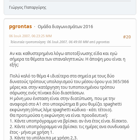
Γιώργος Παπαργύρης
pgrontas
Ομάδα διαγωνισμάτων 2016
06 Ιουλ 2007, 06:23:25 ΜΜ
#20
Τελευταία τροποποίηση
: 06 Ιουλ 2007, 06:49:00 ΜΜ από pgrontas
Αν και καθυστερημένα λόγω αποτοξίνωσης είδα και εγώ
σήμερα τα θέματα των επαναληπτικών. Η άποψη μου είναι η
εξής:
Πολύ καλό το θέμα 4 ιδιαίτερα στα σημεία με τους δύο
δυνατούς τρόπους υπολογισμού του μέσου όρου για 365/366
μέρες και στην κατάργηση του τυποποιημένου τρόπου
σάρωσης ενός πίνακα δύο διαστάσεων.
Η μόνη μου ένσταση είναι στην διατύπωση, που με την
αναφορά στο Α1 στο υποερώτημα Β μου θυμίζει spaghetti
εκφώνηση (όπως λέμε spaghetti κώδικα - κάτι τέτοιο).
Θα προτιμούσα η εκφώνηση να είναι προοδευτική:
1. Κάντε υποπρόγραμμα να βρίσκει αν ένα έτος είναι δίσεκτο.
2. Κάντε υποπρόγραμμα να βρίσκει τις ημέρες ανα συνδυασμό
έτος - μήνα με χρήση 1.
3. Κάντε τα υπόλοιπα με χρήση 2,3.