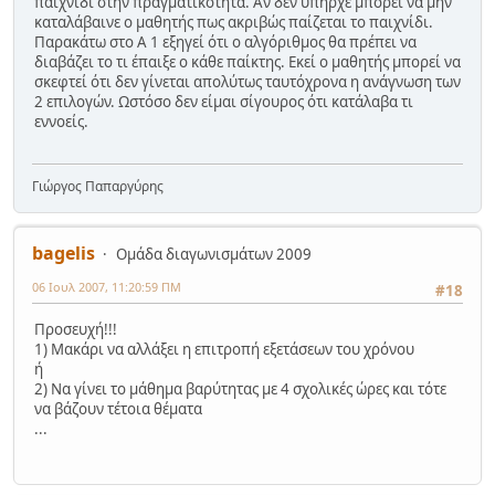
παιχνίδι στην πραγματικότητα. Αν δεν υπήρχε μπορεί να μην
καταλάβαινε ο μαθητής πως ακριβώς παίζεται το παιχνίδι.
Παρακάτω στο Α 1 εξηγεί ότι ο αλγόριθμος θα πρέπει να
διαβάζει το τι έπαιξε ο κάθε παίκτης. Εκεί ο μαθητής μπορεί να
σκεφτεί ότι δεν γίνεται απολύτως ταυτόχρονα η ανάγνωση των
2 επιλογών. Ωστόσο δεν είμαι σίγουρος ότι κατάλαβα τι
εννοείς.
Γιώργος Παπαργύρης
bagelis
Ομάδα διαγωνισμάτων 2009
06 Ιουλ 2007, 11:20:59 ΠΜ
#18
Προσευχή!!!
1) Μακάρι να αλλάξει η επιτροπή εξετάσεων του χρόνου
ή
2) Να γίνει το μάθημα βαρύτητας με 4 σχολικές ώρες και τότε
να βάζουν τέτοια θέματα
...