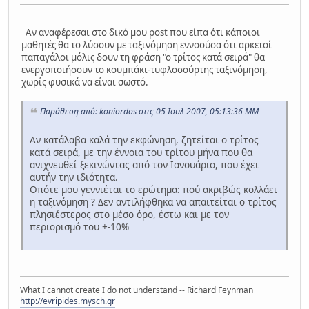
Αν αναφέρεσαι στο δικό μου post που είπα ότι κάποιοι
μαθητές θα το λύσουν με ταξινόμηση εννοούσα ότι αρκετοί
παπαγάλοι μόλις δουν τη φράση "ο τρίτος κατά σειρά" θα
ενεργοποιήσουν το κουμπάκι-τυφλοσούρτης ταξινόμηση,
χωρίς φυσικά να είναι σωστό.
Παράθεση από: koniordos στις 05 Ιουλ 2007, 05:13:36 ΜΜ
Αν κατάλαβα καλά την εκφώνηση, ζητείται ο τρίτος
κατά σειρά, με την έννοια του τρίτου μήνα που θα
ανιχνευθεί ξεκινώντας από τον Ιανουάριο, που έχει
αυτήν την ιδιότητα.
Οπότε μου γεννιέται το ερώτημα: πού ακριβώς κολλάει
η ταξινόμηση ? Δεν αντιλήφθηκα να απαιτείται ο τρίτος
πλησιέστερος στο μέσο όρο, έστω και με τον
περιορισμό του +-10%
What I cannot create I do not understand -- Richard Feynman
http://evripides.mysch.gr