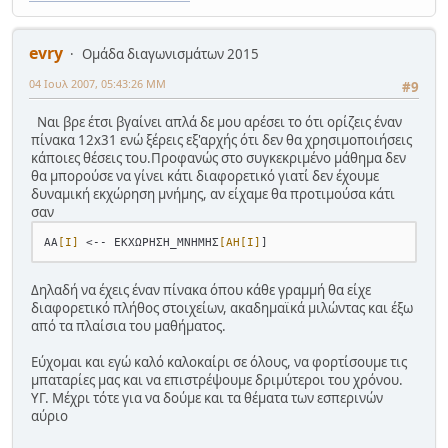
evry
Ομάδα διαγωνισμάτων 2015
04 Ιουλ 2007, 05:43:26 ΜΜ
#9
Ναι βρε έτσι βγαίνει απλά δε μου αρέσει το ότι ορίζεις έναν
πίνακα 12x31 ενώ ξέρεις εξ'αρχής ότι δεν θα χρησιμοποιήσεις
κάποιες θέσεις του.Προφανώς στο συγκεκριμένο μάθημα δεν
θα μπορούσε να γίνει κάτι διαφορετικό γιατί δεν έχουμε
δυναμική εκχώρηση μνήμης, αν είχαμε θα προτιμούσα κάτι
σαν
AA
[I]
 <-- ΕΚΧΩΡΗΣΗ_ΜΝΗΜΗΣ
[ΑΗ[Ι]
Δηλαδή να έχεις έναν πίνακα όπου κάθε γραμμή θα είχε
διαφορετικό πλήθος στοιχείων, ακαδημαϊκά μιλώντας και έξω
από τα πλαίσια του μαθήματος.
Εύχομαι και εγώ καλό καλοκαίρι σε όλους, να φορτίσουμε τις
μπαταρίες μας και να επιστρέψουμε δριμύτεροι του χρόνου.
ΥΓ. Μέχρι τότε για να δούμε και τα θέματα των εσπερινών
αύριο