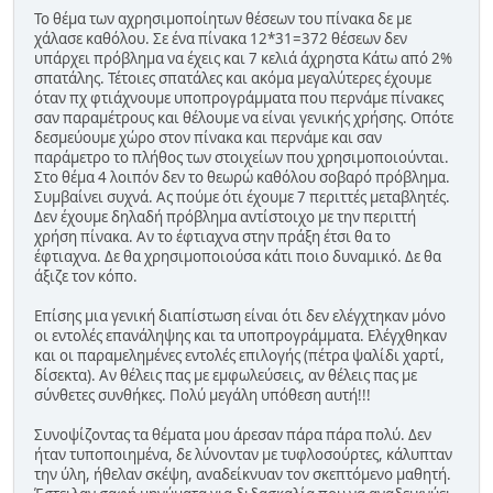
Το θέμα των αχρησιμοποίητων θέσεων του πίνακα δε με
χάλασε καθόλου. Σε ένα πίνακα 12*31=372 θέσεων δεν
υπάρχει πρόβλημα να έχεις και 7 κελιά άχρηστα Κάτω από 2%
σπατάλης. Τέτοιες σπατάλες και ακόμα μεγαλύτερες έχουμε
όταν πχ φτιάχνουμε υποπρογράμματα που περνάμε πίνακες
σαν παραμέτρους και θέλουμε να είναι γενικής χρήσης. Οπότε
δεσμεύουμε χώρο στον πίνακα και περνάμε και σαν
παράμετρο το πλήθος των στοιχείων που χρησιμοποιούνται.
Στο θέμα 4 λοιπόν δεν το θεωρώ καθόλου σοβαρό πρόβλημα.
Συμβαίνει συχνά. Ας πούμε ότι έχουμε 7 περιττές μεταβλητές.
Δεν έχουμε δηλαδή πρόβλημα αντίστοιχο με την περιττή
χρήση πίνακα. Αν το έφτιαχνα στην πράξη έτσι θα το
έφτιαχνα. Δε θα χρησιμοποιούσα κάτι ποιο δυναμικό. Δε θα
άξιζε τον κόπο.
Επίσης μια γενική διαπίστωση είναι ότι δεν ελέγχτηκαν μόνο
οι εντολές επανάληψης και τα υποπρογράμματα. Ελέγχθηκαν
και οι παραμελημένες εντολές επιλογής (πέτρα ψαλίδι χαρτί,
δίσεκτα). Αν θέλεις πας με εμφωλεύσεις, αν θέλεις πας με
σύνθετες συνθήκες. Πολύ μεγάλη υπόθεση αυτή!!!
Συνοψίζοντας τα θέματα μου άρεσαν πάρα πάρα πολύ. Δεν
ήταν τυποποιημένα, δε λύνονταν με τυφλοσούρτες, κάλυπταν
την ύλη, ήθελαν σκέψη, αναδείκνυαν τον σκεπτόμενο μαθητή.