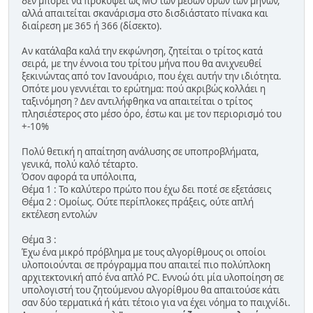
δεν μπορεί να προκύψει ως ΜΟ των μέσων όρων των μηνών,
αλλά απαιτείται σκανάρισμα στο δισδιάστατο πίνακα και
διαίρεση με 365 ή 366 (δίσεκτο).
Αν κατάλαβα καλά την εκφώνηση, ζητείται ο τρίτος κατά
σειρά, με την έννοια του τρίτου μήνα που θα ανιχνευθεί
ξεκινώντας από τον Ιανουάριο, που έχει αυτήν την ιδιότητα.
Οπότε μου γεννιέται το ερώτημα: πού ακριβώς κολλάει η
ταξινόμηση ? Δεν αντιλήφθηκα να απαιτείται ο τρίτος
πλησιέστερος στο μέσο όρο, έστω και με τον περιορισμό του
+-10%
Πολύ θετική η απαίτηση ανάλυσης σε υποπροβλήματα,
γενικά, πολύ καλό τέταρτο.
Όσον αφορά τα υπόλοιπα,
Θέμα 1 : Το καλύτερο πρώτο που έχω δει ποτέ σε εξετάσεις
Θέμα 2 : Ομοίως. Ούτε περίπλοκες πράξεις, ούτε απλή
εκτέλεση εντολών
Θέμα 3 :
Έχω ένα μικρό πρόβλημα με τους αλγορίθμους οι οποίοι
υλοποιούνται σε πρόγραμμα που απαιτεί πιο πολύπλοκη
αρχιτεκτονική από ένα απλό PC. Εννοώ ότι μία υλοποίηση σε
υπολογιστή του ζητούμενου αλγορίθμου θα απαιτούσε κάτι
σαν δύο τερματικά ή κάτι τέτοιο για να έχει νόημα το παιχνίδι.