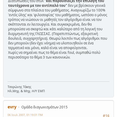
Διατυπώσεις του στυλ
"και παρουσιάζει την επιλογή του
ταυτόχρονα με τον αντίπαλό του"
δεν με βρίσκουν γενικά
σύμφωνο στα πλαίσια του μαθήματος. Αναγνωρίζω το 100%
'εντός ύλης' και 'φιλοσοφίας' του μαθήματος, ωστόσο ο μόνος
τρόπος να νιώσουν οι μαθητές τον αλγόριθμο είναι να τον
σκέπτονται εν λειτουργία. Και συγκεκριμένα, δεν θα
μπορούσα να σκεφτώ και κάτι καλύτερο από τη λογική του
διερμηνευτή της ΓΛΩΣΣΑΣ. (Παρεπιπτώντως, εξαιρετική
δουλειά, συγχαρητήρια). Θεωρώ λοιπόν πως αλγόριθμοι που
δεν μπορούν (δεν έχει νόημα) να υλοποιηθούν σε ένα
τερματικό και μόνο, καλό είναι να αποφεύγονται.
Χωρίς να σημαίνει πως το θέμα είναι foul, συμπαθώ πολύ
περισσότερο το θέμα 3 των κανονικών.
Τσορώνης Τάκης
Ηλ.Μηχ. & Μηχ. Η/Υ ΕΜΠ
evry
Ομάδα διαγωνισμάτων 2015
06 Ιουλ 2007, 01:19:01 ΠΜ
#16