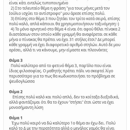
είναι κάτι εντελώς τυποποιημένο
2) Στο τελευταίο θέμα η φράση "για τους μήνες μετά τον
Ιούλιο ισχύει το αντίστροφο" μου άρεσε επίσης πολύ.
3) Επίσης στο θέμα 3 που ζητάει τον τρίτο κατά σειρά, επίσης
πολύ καλό, απλά κάποιοι θα χρησιμοποιήσουν ταξινόμηση:-)
4) Το μόνο αρνητικό στο θέμα 4 είναι ότι αφού θέλει πίνακα 2
διαστάσεων στον οποίο κάθε γραμμή θα αναφέρεται σε κάθε
μήνα ο πίνακας θα πρέπει να έχει 31 στήλες έτσι? Δε μπορεί
κάθε γραμμή να έχει διαφορετικό αριθμό στηλών. Αυτό δε μου
αρέσει, αλλά τι να κάνουμε, μην είμαστε και πλεονέκτες
Θέμα 3
Πολύ καλύτερο από το φετινό θέμα 3, παρ'όλο που είναι
ίδιας φιλοσοφίας. Ο μαθητής πρέπει πάλι να σκεφτεί λίγο
περισσότερο για το πως θα κωδικοποιήσει το πρόβλημα σε
ψευδογλώσσα
Θέμα 2
Επίσης πολύ καλό και πολύ απλό, δεν το κοίταξα διεξοδικά,
αλλά φαντάζομαι ότι θα το έχουν "στήσει" έτσι ώστε να έχει
μονοσήμαντη λύση
Θέμα 1
Έχω πολύ καιρό να δώ καλύτερο 1ο θέμα αν έχω δει. Πολύ
καλό το Δ με την περατότητα αλλά ο μεγάλος χαμός θα γίνει