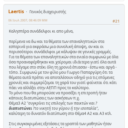
Laertis
Γενικός διαχειριστής
06 Ιουλ 2007, 08:46:09 ΜΜ
#21
Καλησπέρα συνάδελφοι κι απο μένα,
περίμενα να δω και τα θέματα των επαναληπτικών στα
εσπερινά για εκφράσω μια συνολική άποψη, αν και οι
περισσότεροι συνάδελφοι με κάλυψαν σε γενικές γραμμές.
Για τα θέματα των επαναληπτικών στα ενιαία συμφωνώ με όλα
όσα προαναφέρθηκαν και χαίρομαι ιδιάιτερα γιατί όλα αυτά
που λέγαμε στο στέκι όλη τη χρονιά έπιασαν - έστω και αργά -
τόπο. Συμφωνώ με τον φίλο μου Γιωργο Παπαργύρη ότι τα
θέματα αυτά πρέπει να αποτελέσουν οδηγό για τις επόμενες
χρονιές και συμμερίζομαι τη χαρά του γιατί φαίνεται ότι κάτι
πάει να αλλάξει στην ΑΕΠΠ προς το καλύτερο.
Το μόνο που θα μπορούσε να προσέξει η επιτροπή ήταν
κάποιες διατυπώσεις των ασκήσεων π.χ.
Θέμα3 Α2 "
συγκρίνει τις επιλογές των παικτών και ?
διαπιστώνει
?το νικητή του γύρου ή την ισοπαλία"
,
καλύτερη το δυνατόν διατύπωση στο Θέμα4 Α2 και Α3 κτλ.
Στις συγκεκριμένες εξετάσεις τα γραπτά των μαθητών ήταν