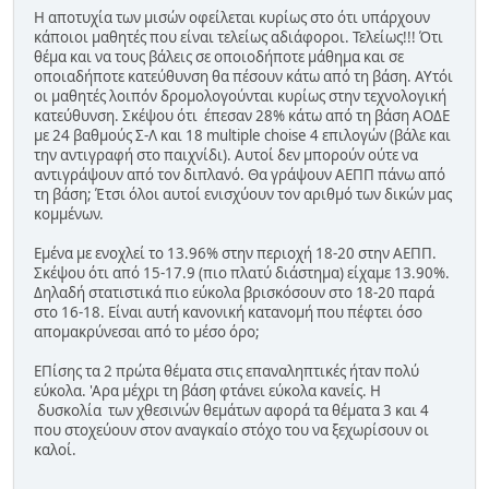
Η αποτυχία των μισών οφείλεται κυρίως στο ότι υπάρχουν
κάποιοι μαθητές που είναι τελείως αδιάφοροι. Τελείως!!! Ότι
θέμα και να τους βάλεις σε οποιοδήποτε μάθημα και σε
οποιαδήποτε κατεύθυνση θα πέσουν κάτω από τη βάση. ΑΥτόι
οι μαθητές λοιπόν δρομολογούνται κυρίως στην τεχνολογική
κατεύθυνση. Σκέψου ότι έπεσαν 28% κάτω από τη βάση ΑΟΔΕ
με 24 βαθμούς Σ-Λ και 18 multiple choise 4 επιλογών (βάλε και
την αντιγραφή στο παιχνίδι). Αυτοί δεν μπορούν ούτε να
αντιγράψουν από τον διπλανό. Θα γράψουν ΑΕΠΠ πάνω από
τη βάση; Έτσι όλοι αυτοί ενισχύουν τον αριθμό των δικών μας
κομμένων.
Εμένα με ενοχλεί το 13.96% στην περιοχή 18-20 στην ΑΕΠΠ.
Σκέψου ότι από 15-17.9 (πιο πλατύ διάστημα) είχαμε 13.90%.
Δηλαδή στατιστικά πιο εύκολα βρισκόσουν στο 18-20 παρά
στο 16-18. Είναι αυτή κανονική κατανομή που πέφτει όσο
απομακρύνεσαι από το μέσο όρο;
ΕΠίσης τα 2 πρώτα θέματα στις επαναληπτικές ήταν πολύ
εύκολα. 'Αρα μέχρι τη βάση φτάνει εύκολα κανείς. Η
δυσκολία των χθεσινών θεμάτων αφορά τα θέματα 3 και 4
που στοχεύουν στον αναγκαίο στόχο του να ξεχωρίσουν οι
καλοί.