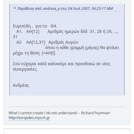
Παράθεση από: andreas_p στις 04 Ιουλ 2007, 04:25:17 ΜΜ
Ευριπίδη , για το Θ4.
Α1. ΑΗ[12] Αριθμός ημερών δλδ 31, 28 ή 29, ...,
31
Α2 ΑΑ[12,31] Αριθμός Αυγών
όπου η κάθε γραμμή (μήνας) θα φτάνει
μέχρι τη θέση J=ΑΗ[Ι]
Σού εύχομαι καλό καλοκαίρι και προσδοκώ σε νέες
συνεργασίες.
Ανδρέας
What I cannot create I do not understand -- Richard Feynman
http://evripides.mysch.gr