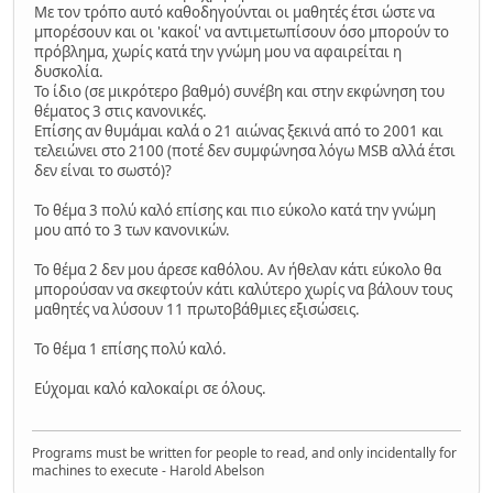
Με τον τρόπο αυτό καθοδηγούνται οι μαθητές έτσι ώστε να
μπορέσουν και οι 'κακοί' να αντιμετωπίσουν όσο μπορούν το
πρόβλημα, χωρίς κατά την γνώμη μου να αφαιρείται η
δυσκολία.
Το ίδιο (σε μικρότερο βαθμό) συνέβη και στην εκφώνηση του
θέματος 3 στις κανονικές.
Επίσης αν θυμάμαι καλά ο 21 αιώνας ξεκινά από το 2001 και
τελειώνει στο 2100 (ποτέ δεν συμφώνησα λόγω MSB αλλά έτσι
δεν είναι το σωστό)?
Το θέμα 3 πολύ καλό επίσης και πιο εύκολο κατά την γνώμη
μου από το 3 των κανονικών.
Το θέμα 2 δεν μου άρεσε καθόλου. Αν ήθελαν κάτι εύκολο θα
μπορούσαν να σκεφτούν κάτι καλύτερο χωρίς να βάλουν τους
μαθητές να λύσουν 11 πρωτοβάθμιες εξισώσεις.
Το θέμα 1 επίσης πολύ καλό.
Εύχομαι καλό καλοκαίρι σε όλους.
Programs must be written for people to read, and only incidentally for
machines to execute - Harold Abelson