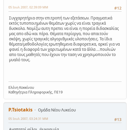
05 Ιουλ 2007, 02:39:09 ΜΜ
#12
Συγχαρητήρια στην επιτροπή των εξετάσεων. Πραγματικά
εκτός τυποποιημένων θεμάτων χωρίς να είναι τραγικά
δυσκολα. Νομίζω αυτη πρεπει να είναι η πορεία διδασκαλίας
μας απο εδώ και πέρα. Θέματα περίεργα, που απαιτούν
σκέψη, χωρίς τραγικές αλγοριθμικές υλοποιήσεις. Τα ίδια
θέματα/μεθοδολογίες ερωτηθεμενα διαφορετικα, αρκεί για να
φανεί η διαφορά των χαριτωμένων κατά τα άλλα ...πουλιών
απο τους μαθητές που έχουν την ταση να χρησιμοποιούν το
μυαλό τους.
Ελένη Κοκκίνου
Καθηγήτρια Πληροφορικής, ΠΕ19
P.Tsiotakis
Ομάδα Νέου Λυκείου
05 Ιουλ 2007, 03:24:31 ΜΜ
#13
Αγαπητοί φίλοι, ψυχραιμία..