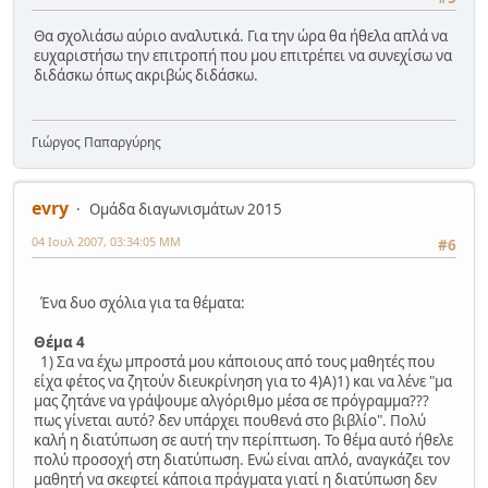
Θα σχολιάσω αύριο αναλυτικά. Για την ώρα θα ήθελα απλά να
ευχαριστήσω την επιτροπή που μου επιτρέπει να συνεχίσω να
διδάσκω όπως ακριβώς διδάσκω.
Γιώργος Παπαργύρης
evry
Ομάδα διαγωνισμάτων 2015
04 Ιουλ 2007, 03:34:05 ΜΜ
#6
Ένα δυο σχόλια για τα θέματα:
Θέμα 4
1) Σα να έχω μπροστά μου κάποιους από τους μαθητές που
είχα φέτος να ζητούν διευκρίνηση για το 4)Α)1) και να λένε "μα
μας ζητάνε να γράψουμε αλγόριθμο μέσα σε πρόγραμμα???
πως γίνεται αυτό? δεν υπάρχει πουθενά στο βιβλίο". Πολύ
καλή η διατύπωση σε αυτή την περίπτωση. Το θέμα αυτό ήθελε
πολύ προσοχή στη διατύπωση. Ενώ είναι απλό, αναγκάζει τον
μαθητή να σκεφτεί κάποια πράγματα γιατί η διατύπωση δεν