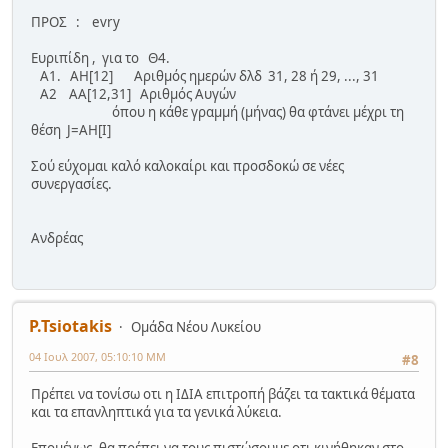
ΠΡΟΣ : evry
Ευριπίδη , για το Θ4.
Α1. ΑΗ[12] Αριθμός ημερών δλδ 31, 28 ή 29, ..., 31
Α2 ΑΑ[12,31] Αριθμός Αυγών
όπου η κάθε γραμμή (μήνας) θα φτάνει μέχρι τη
θέση J=ΑΗ[Ι]
Σού εύχομαι καλό καλοκαίρι και προσδοκώ σε νέες
συνεργασίες.
Ανδρέας
P.Tsiotakis
Ομάδα Νέου Λυκείου
04 Ιουλ 2007, 05:10:10 ΜΜ
#8
Πρέπει να τονίσω οτι η ΙΔΙΑ επιτροπή βάζει τα τακτικά θέματα
και τα επανληπτικά για τα γενικά λύκεια.