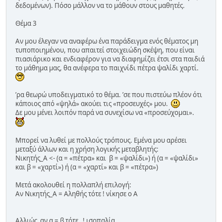
δεδομένων). Πόσο μάλλον να το μάθουν στους μαθητές.
Θέμα 3
Αν μου έλεγαν να αναφέρω ένα παράδειγμα ενός θέματος μη
τυποποιημένου, που απαιτεί στοιχειώδη σκέψη, που είναι
πιασιάρικο και ενδιαφέρον για να διαφημίζει έτσι στα παιδιά
το μάθημα μας, θα ανέφερα το παιχνίδι πέτρα ψαλίδι χαρτί.
ʼρα θεωρώ υποδειγματικό το θέμα. ʼσε που πιστεύω πλέον ότι
κάποιος από «ψηλά» ακούει τις «προσευχές» μου.
Δε μου μένει λοιπόν παρά να συνεχίσω να «προσεύχομαι».
Μπορεί να λυθεί με πολλούς τρόπους. Εμένα μου αρέσει
μεταξύ άλλων και η χρήση λογικής μεταβλητής:
Νικητής_Α <- (α = «πέτρα» και β = «ψαλίδι») ή (α = «ψαλίδι»
και β = «χαρτί») ή (α = «χαρτί» και β = «πέτρα»)
Μετά ακολουθεί η πολλαπλή επιλογή:
Αν Νικητής_Α = Αληθής τότε ! νίκησε ο Α
Αλλιώς_αν α = β τότε ! ισοπαλία