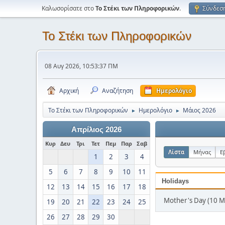
Καλωσορίσατε στο
Το Στέκι των Πληροφορικών
.
Σύνδεσ
Το Στέκι των Πληροφορικών
08 Αυγ 2026, 10:53:37 ΠΜ
Αρχική
Αναζήτηση
Ημερολόγιο
Το Στέκι των Πληροφορικών
Ημερολόγιο
Μάιος 2026
►
►
Απρίλιος 2026
Κυρ
Δευ
Τρι
Τετ
Πεμ
Παρ
Σαβ
Λίστα
Μήνας
Ε
1
2
3
4
5
6
7
8
9
10
11
Holidays
12
13
14
15
16
17
18
Mother's Day (10 Μ
19
20
21
22
23
24
25
26
27
28
29
30