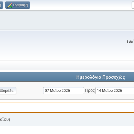
η
Εγγραφή
Ειδή
Ημερολόγιο Προσεχώς
Προς
βδομάδα
αΐου)