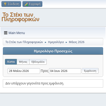
Σύνδεση
Εγγραφή
Το Στέκι των
Πληροφορικών
Main Menu
Το Στέκι των Πληροφορικών
Ημερολόγιο
Μάιος 2026
►
►
Ημερολόγιο Προσεχώς
Λίστα
Μήνας
Εβδομάδα
Προς
Δεν υπάρχουν γεγονότα προς εμφάνιση.