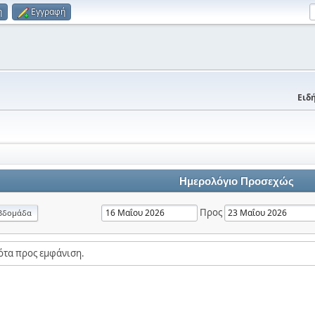
η
Εγγραφή
Ειδή
Ημερολόγιο Προσεχώς
Προς
βδομάδα
ότα προς εμφάνιση.