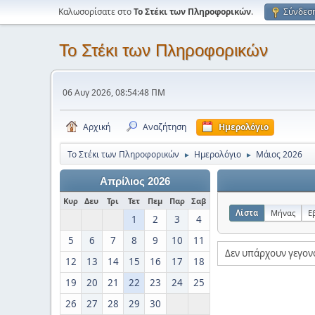
Καλωσορίσατε στο
Το Στέκι των Πληροφορικών
.
Σύνδεσ
Το Στέκι των Πληροφορικών
06 Αυγ 2026, 08:54:48 ΠΜ
Αρχική
Αναζήτηση
Ημερολόγιο
Το Στέκι των Πληροφορικών
Ημερολόγιο
Μάιος 2026
►
►
Απρίλιος 2026
Κυρ
Δευ
Τρι
Τετ
Πεμ
Παρ
Σαβ
Λίστα
Μήνας
Ε
1
2
3
4
5
6
7
8
9
10
11
Δεν υπάρχουν γεγον
12
13
14
15
16
17
18
19
20
21
22
23
24
25
26
27
28
29
30