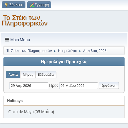
Σύνδεση
Εγγραφή
Το Στέκι των
Πληροφορικών
Main Menu
Το Στέκι των Πληροφορικών
Ημερολόγιο
Απρίλιος 2026
►
►
Ημερολόγιο Προσεχώς
Λίστα
Μήνας
Εβδομάδα
Προς
Holidays
Cinco de Mayo (05 Μαΐου)