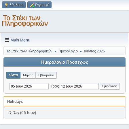
Σύνδεση
Εγγραφή
Το Στέκι των
Πληροφορικών
Main Menu
Το Στέκι των Πληροφορικών
Ημερολόγιο
Ιούνιος 2026
►
►
Ημερολόγιο Προσεχώς
Λίστα
Μήνας
Εβδομάδα
Προς
Holidays
D-Day (06 Ιουν)