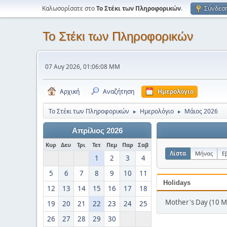
Καλωσορίσατε στο
Το Στέκι των Πληροφορικών
.
Σύνδεσ
Το Στέκι των Πληροφορικών
07 Αυγ 2026, 01:06:08 ΜΜ
Αρχική
Αναζήτηση
Ημερολόγιο
Το Στέκι των Πληροφορικών
Ημερολόγιο
Μάιος 2026
►
►
Απρίλιος 2026
Κυρ
Δευ
Τρι
Τετ
Πεμ
Παρ
Σαβ
Λίστα
Μήνας
Ε
1
2
3
4
5
6
7
8
9
10
11
Holidays
12
13
14
15
16
17
18
Mother's Day (10 Μ
19
20
21
22
23
24
25
26
27
28
29
30