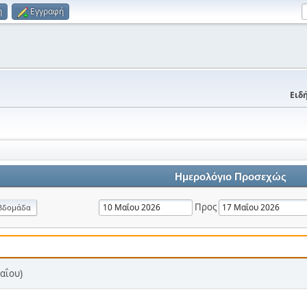
η
Εγγραφή
Ειδή
Ημερολόγιο Προσεχώς
Προς
βδομάδα
αΐου)