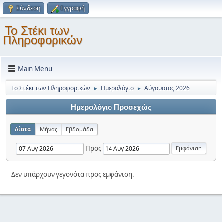
Σύνδεση
Εγγραφή
Το Στέκι των
Πληροφορικών
Main Menu
Το Στέκι των Πληροφορικών
Ημερολόγιο
Αύγουστος 2026
►
►
Ημερολόγιο Προσεχώς
Λίστα
Μήνας
Εβδομάδα
Προς
Δεν υπάρχουν γεγονότα προς εμφάνιση.