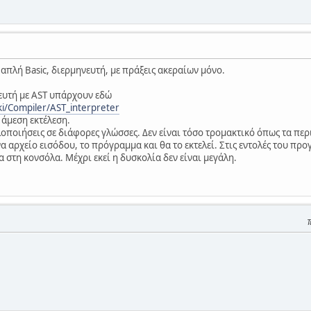
α απλή Basic, διερμηνευτή, με πράξεις ακεραίων μόνο.
ευτή με AST υπάρχουν εδώ
ki/Compiler/AST_interpreter
 άμεση εκτέλεση.
οιήσεις σε διάφορες γλώσσες. Δεν είναι τόσο τρομακτικό όπως τα περιγρ
να αρχείο εισόδου, το πρόγραμμα και θα το εκτελεί. Στις εντολές του π
 στη κονσόλα. Μέχρι εκεί η δυσκολία δεν είναι μεγάλη.
Τ