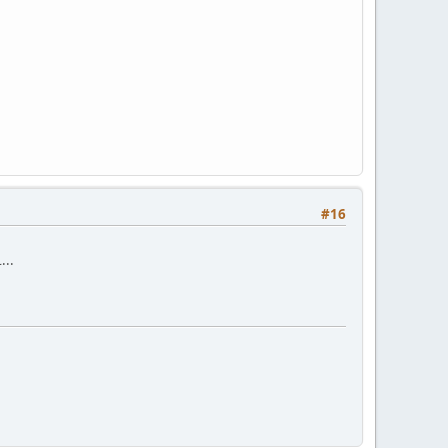
#16
...