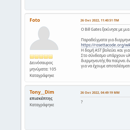
Foto
26 Οκτ 2022, 11:40:51 ΠΜ
Ο Bill Gates ξεκίνησε με μι
Παραδείγματα για διερμην
https://rosettacode.org/wi
Η δομή AST βολεύει και για
Στο σύνδεσμο υπάρχουν υλοπ
διερμηνευτής θα παίρνει έ
Δεινόσαυρος
για να έχουμε αποτελέσματα
μηνύματα: 105
Καταγράφηκε
Tony__Dim
26 Οκτ 2022, 04:49:19 ΜΜ
επισκέπτης
?
Καταγράφηκε