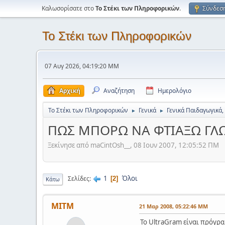
Καλωσορίσατε στο
Το Στέκι των Πληροφορικών
.
Σύνδεσ
Το Στέκι των Πληροφορικών
07 Αυγ 2026, 04:19:20 ΜΜ
Αρχική
Αναζήτηση
Ημερολόγιο
Το Στέκι των Πληροφορικών
Γενικά
Γενικά Παιδαγωγικά,
►
►
ΠΩΣ ΜΠΟΡΩ ΝΑ ΦΤΙΑΞΩ ΓΛ
Ξεκίνησε από maCintOsh__, 08 Ιουν 2007, 12:05:52 ΠΜ
1
Όλοι
Σελίδες
2
Κάτω
ΜΙΤΜ
21 Μαρ 2008, 05:22:46 ΜΜ
Το UltraGram είναι πρόγρα