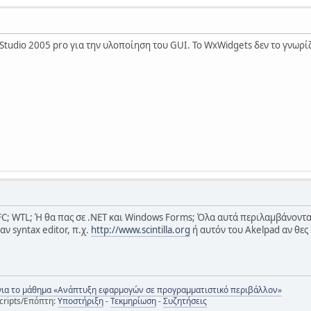
Studio 2005 pro για την υλοποίηση του GUI. Το WxWidgets δεν το γνωρ
MFC; WTL; Ή θα πας σε .NET και Windows Forms; Όλα αυτά περιλαμβάνονται 
αν syntax editor, π.χ.
http://www.scintilla.org
ή αυτόν του Akelpad αν θες
για το μάθημα «Ανάπτυξη εφαρμογών σε προγραμματιστικό περιβάλλον»
cripts/Επόπτη:
Υποστήριξη
-
Τεκμηρίωση
-
Συζητήσεις