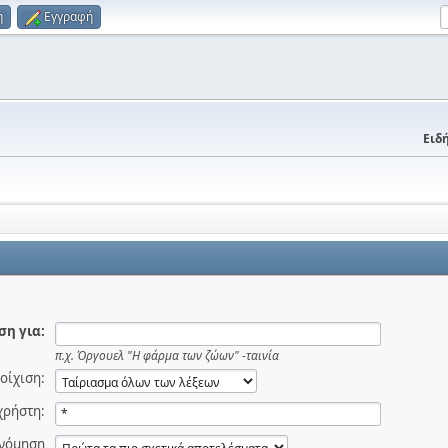
η
Εγγραφή
Ειδή
η για:
π.χ.
Όργουελ "Η φάρμα των ζώων" -ταινία
οίχιση:
χρήστη:
ινόμηση