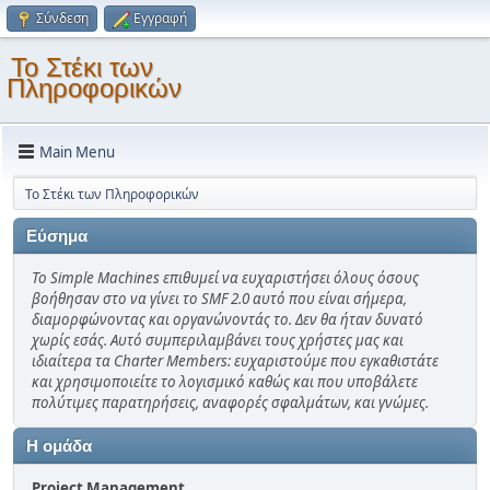
Σύνδεση
Εγγραφή
Το Στέκι των
Πληροφορικών
Main Menu
Το Στέκι των Πληροφορικών
Εύσημα
Το Simple Machines επιθυμεί να ευχαριστήσει όλους όσους
βοήθησαν στο να γίνει το SMF 2.0 αυτό που είναι σήμερα,
διαμορφώνοντας και οργανώνοντάς το. Δεν θα ήταν δυνατό
χωρίς εσάς. Αυτό συμπεριλαμβάνει τους χρήστες μας και
ιδιαίτερα τα Charter Members: ευχαριστούμε που εγκαθιστάτε
και χρησιμοποιείτε το λογισμικό καθώς και που υποβάλετε
πολύτιμες παρατηρήσεις, αναφορές σφαλμάτων, και γνώμες.
Η ομάδα
Project Management