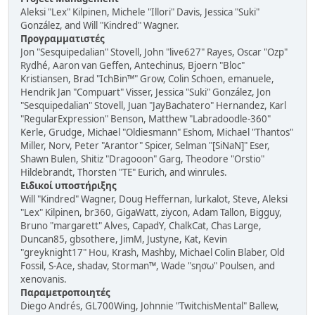
Aleksi "Lex" Kilpinen, Michele "Illori" Davis, Jessica "Suki"
González, and Will "Kindred" Wagner.
Προγραμματιστές
Jon "Sesquipedalian" Stovell, John "live627" Rayes, Oscar "Ozp"
Rydhé, Aaron van Geffen, Antechinus, Bjoern "Bloc"
Kristiansen, Brad "IchBin™" Grow, Colin Schoen, emanuele,
Hendrik Jan "Compuart" Visser, Jessica "Suki" González, Jon
"Sesquipedalian" Stovell, Juan "JayBachatero" Hernandez, Karl
"RegularExpression" Benson, Matthew "Labradoodle-360"
Kerle, Grudge, Michael "Oldiesmann" Eshom, Michael "Thantos"
Miller, Norv, Peter "Arantor" Spicer, Selman "[SiNaN]" Eser,
Shawn Bulen, Shitiz "Dragooon" Garg, Theodore "Orstio"
Hildebrandt, Thorsten "TE" Eurich, and winrules.
Ειδικοί υποστήριξης
Will "Kindred" Wagner, Doug Heffernan, lurkalot, Steve, Aleksi
"Lex" Kilpinen, br360, GigaWatt, ziycon, Adam Tallon, Bigguy,
Bruno "margarett" Alves, CapadY, ChalkCat, Chas Large,
Duncan85, gbsothere, JimM, Justyne, Kat, Kevin
"greyknight17" Hou, Krash, Mashby, Michael Colin Blaber, Old
Fossil, S-Ace, shadav, Storman™, Wade "sησω" Poulsen, and
xenovanis.
Παραμετροποιητές
Diego Andrés, GL700Wing, Johnnie "TwitchisMental" Ballew,