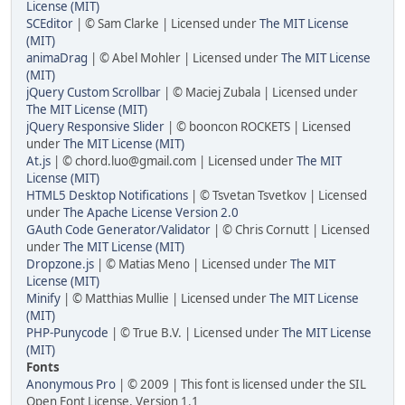
License (MIT)
SCEditor
| © Sam Clarke | Licensed under
The MIT License
(MIT)
animaDrag
| © Abel Mohler | Licensed under
The MIT License
(MIT)
jQuery Custom Scrollbar
| © Maciej Zubala | Licensed under
The MIT License (MIT)
jQuery Responsive Slider
| © booncon ROCKETS | Licensed
under
The MIT License (MIT)
At.js
| © chord.luo@gmail.com | Licensed under
The MIT
License (MIT)
HTML5 Desktop Notifications
| © Tsvetan Tsvetkov | Licensed
under
The Apache License Version 2.0
GAuth Code Generator/Validator
| © Chris Cornutt | Licensed
under
The MIT License (MIT)
Dropzone.js
| © Matias Meno | Licensed under
The MIT
License (MIT)
Minify
| © Matthias Mullie | Licensed under
The MIT License
(MIT)
PHP-Punycode
| © True B.V. | Licensed under
The MIT License
(MIT)
Fonts
Anonymous Pro
| © 2009 | This font is licensed under the SIL
Open Font License, Version 1.1