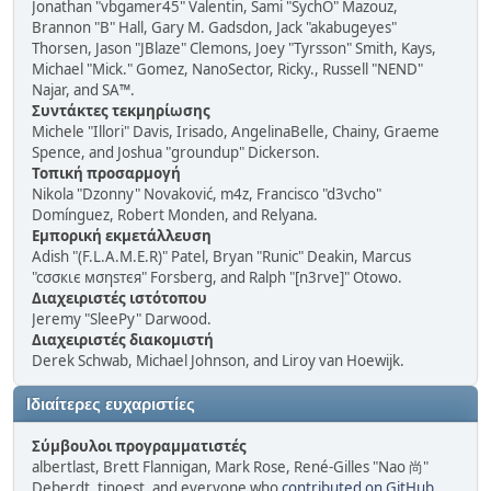
Jonathan "vbgamer45" Valentin, Sami "SychO" Mazouz,
Brannon "B" Hall, Gary M. Gadsdon, Jack "akabugeyes"
Thorsen, Jason "JBlaze" Clemons, Joey "Tyrsson" Smith, Kays,
Michael "Mick." Gomez, NanoSector, Ricky., Russell "NEND"
Najar, and SA™.
Συντάκτες τεκμηρίωσης
Michele "Illori" Davis, Irisado, AngelinaBelle, Chainy, Graeme
Spence, and Joshua "groundup" Dickerson.
Τοπική προσαρμογή
Nikola "Dzonny" Novaković, m4z, Francisco "d3vcho"
Domínguez, Robert Monden, and Relyana.
Εμπορική εκμετάλλευση
Adish "(F.L.A.M.E.R)" Patel, Bryan "Runic" Deakin, Marcus
"cσσкιє мσηѕтєя" Forsberg, and Ralph "[n3rve]" Otowo.
Διαχειριστές ιστότοπου
Jeremy "SleePy" Darwood.
Διαχειριστές διακομιστή
Derek Schwab, Michael Johnson, and Liroy van Hoewijk.
Ιδιαίτερες ευχαριστίες
Σύμβουλοι προγραμματιστές
albertlast, Brett Flannigan, Mark Rose, René-Gilles "Nao 尚"
Deberdt, tinoest, and everyone who
contributed on GitHub
.