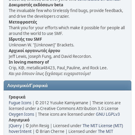
Δοκιμαστές εκδόσεων beta
The invaluable few who tirelessly find bugs, provide feedback,
and drive the developers crazier.
Μεταφραστές
Thank you for your efforts which make it possible for people all
around the world to use SMF.
Ιδρυτής του SMF
Unknown W. "[Unknown]" Brackets.
Αρχικοί οργανωτές έργου
Jeff Lewis, Joseph Fung, and David Recordon.
In loving memory of
Crip, K@, metallica48423, Paul_Pauline, and Rock Lee.
Και για όποιον ίσως ξεχάσαμε: ευχαριστούμε!
Λογισμικό/Γραφικά
Γραφικά
Fugue Icons
| © 2012 Yusuke Kamiyamane | These icons are
licensed under a Creative Commons Attribution 3.0 License
Oxygen Icons
| These icons are licensed under
GNU LGPLv3
Λογισμικό
JQuery
| © John Resig | Licensed under
The MIT License (MIT)
hoverIntent
| © Brian Cherne | Licensed under
The MIT