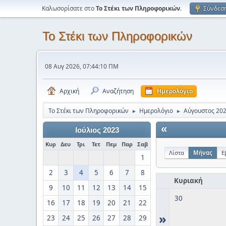
Καλωσορίσατε στο
Το Στέκι των Πληροφορικών
.
Σύνδεσ
Το Στέκι των Πληροφορικών
08 Αυγ 2026, 07:44:10 ΠΜ
Αρχική
Αναζήτηση
Ημερολόγιο
Το Στέκι των Πληροφορικών
Ημερολόγιο
Αύγουστος 20
►
►
«
Ιούλιος 2023
Κυρ
Δευ
Τρι
Τετ
Πεμ
Παρ
Σαβ
Λίστα
Μήνας
Ε
1
2
3
4
5
6
7
8
Κυριακή
9
10
11
12
13
14
15
30
16
17
18
19
20
21
22
»
23
24
25
26
27
28
29