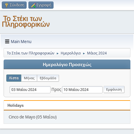
Σύνδεση
Εγγραφή
Το Στέκι των
Πληροφορικών
Main Menu
Το Στέκι των Πληροφορικών
Ημερολόγιο
Μάιος 2024
►
►
Ημερολόγιο Προσεχώς
Λίστα
Μήνας
Εβδομάδα
Προς
Holidays
Cinco de Mayo (05 Μαΐου)