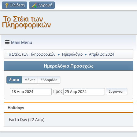
Σύνδεση
Εγγραφή
Το Στέκι των
Πληροφορικών
Main Menu
Το Στέκι των Πληροφορικών
Ημερολόγιο
Απρίλιος 2024
►
►
Ημερολόγιο Προσεχώς
Λίστα
Μήνας
Εβδομάδα
Προς
Holidays
Earth Day (22 Απρ)