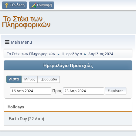
Σύνδεση
Εγγραφή
Το Στέκι των
Πληροφορικών
Main Menu
Το Στέκι των Πληροφορικών
Ημερολόγιο
Απρίλιος 2024
►
►
Ημερολόγιο Προσεχώς
Λίστα
Μήνας
Εβδομάδα
Προς
Holidays
Earth Day (22 Απρ)