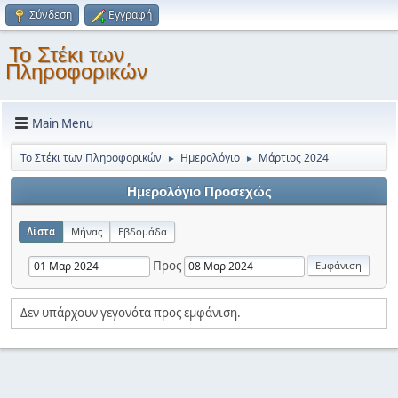
Σύνδεση
Εγγραφή
Το Στέκι των
Πληροφορικών
Main Menu
Το Στέκι των Πληροφορικών
Ημερολόγιο
Μάρτιος 2024
►
►
Ημερολόγιο Προσεχώς
Λίστα
Μήνας
Εβδομάδα
Προς
Δεν υπάρχουν γεγονότα προς εμφάνιση.