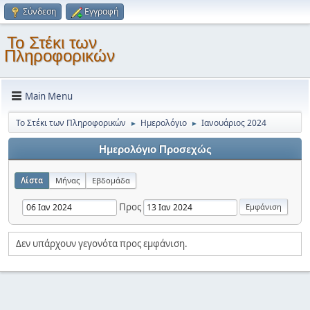
Σύνδεση
Εγγραφή
Το Στέκι των
Πληροφορικών
Main Menu
Το Στέκι των Πληροφορικών
Ημερολόγιο
Ιανουάριος 2024
►
►
Ημερολόγιο Προσεχώς
Λίστα
Μήνας
Εβδομάδα
Προς
Δεν υπάρχουν γεγονότα προς εμφάνιση.