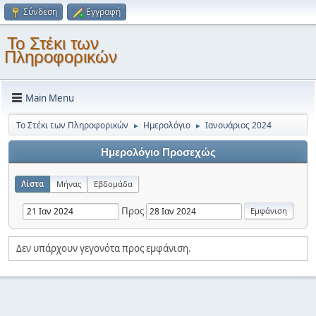
Σύνδεση
Εγγραφή
Το Στέκι των
Πληροφορικών
Main Menu
Το Στέκι των Πληροφορικών
Ημερολόγιο
Ιανουάριος 2024
►
►
Ημερολόγιο Προσεχώς
Λίστα
Μήνας
Εβδομάδα
Προς
Δεν υπάρχουν γεγονότα προς εμφάνιση.