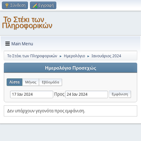
Σύνδεση
Εγγραφή
Το Στέκι των
Πληροφορικών
Main Menu
Το Στέκι των Πληροφορικών
Ημερολόγιο
Ιανουάριος 2024
►
►
Ημερολόγιο Προσεχώς
Λίστα
Μήνας
Εβδομάδα
Προς
Δεν υπάρχουν γεγονότα προς εμφάνιση.