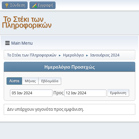
Σύνδεση
Εγγραφή
Το Στέκι των
Πληροφορικών
Main Menu
Το Στέκι των Πληροφορικών
Ημερολόγιο
Ιανουάριος 2024
►
►
Ημερολόγιο Προσεχώς
Λίστα
Μήνας
Εβδομάδα
Προς
Δεν υπάρχουν γεγονότα προς εμφάνιση.