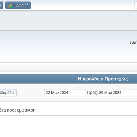
η
Εγγραφή
Ειδή
Ημερολόγιο Προσεχώς
Προς
βδομάδα
ότα προς εμφάνιση.