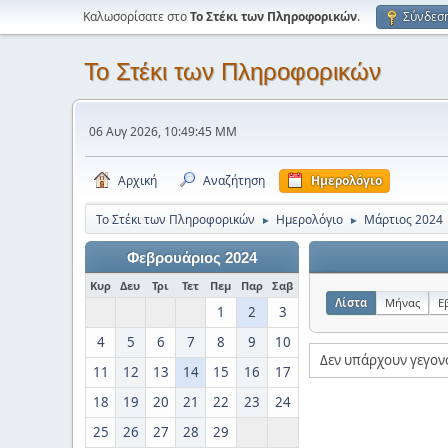
Καλωσορίσατε στο
Το Στέκι των Πληροφορικών
.
Σύνδεσ
Το Στέκι των Πληροφορικών
06 Αυγ 2026, 10:49:45 ΜΜ
Αρχική
Αναζήτηση
Ημερολόγιο
Το Στέκι των Πληροφορικών
Ημερολόγιο
Μάρτιος 2024
►
►
Φεβρουάριος 2024
Κυρ
Δευ
Τρι
Τετ
Πεμ
Παρ
Σαβ
Λίστα
Μήνας
Ε
1
2
3
4
5
6
7
8
9
10
Δεν υπάρχουν γεγον
11
12
13
14
15
16
17
18
19
20
21
22
23
24
25
26
27
28
29