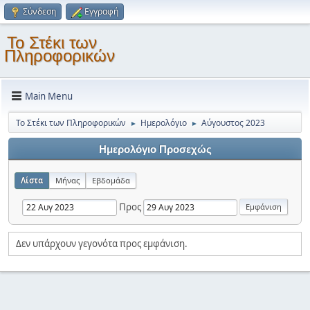
Σύνδεση
Εγγραφή
Το Στέκι των
Πληροφορικών
Main Menu
Το Στέκι των Πληροφορικών
Ημερολόγιο
Αύγουστος 2023
►
►
Ημερολόγιο Προσεχώς
Λίστα
Μήνας
Εβδομάδα
Προς
Δεν υπάρχουν γεγονότα προς εμφάνιση.