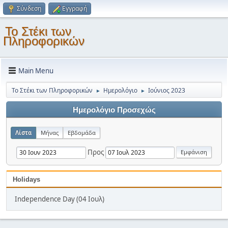
Σύνδεση
Εγγραφή
Το Στέκι των
Πληροφορικών
Main Menu
Το Στέκι των Πληροφορικών
Ημερολόγιο
Ιούνιος 2023
►
►
Ημερολόγιο Προσεχώς
Λίστα
Μήνας
Εβδομάδα
Προς
Holidays
Independence Day (04 Ιουλ)