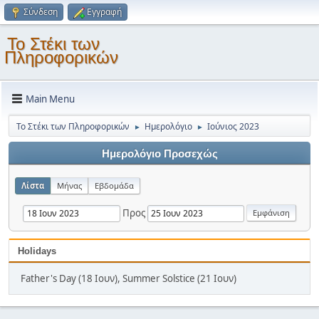
Σύνδεση
Εγγραφή
Το Στέκι των
Πληροφορικών
Main Menu
Το Στέκι των Πληροφορικών
Ημερολόγιο
Ιούνιος 2023
►
►
Ημερολόγιο Προσεχώς
Λίστα
Μήνας
Εβδομάδα
Προς
Holidays
Father's Day (18 Ιουν), Summer Solstice (21 Ιουν)