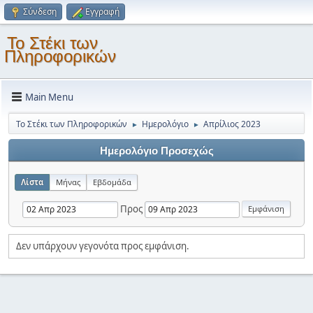
Σύνδεση
Εγγραφή
Το Στέκι των
Πληροφορικών
Main Menu
Το Στέκι των Πληροφορικών
Ημερολόγιο
Απρίλιος 2023
►
►
Ημερολόγιο Προσεχώς
Λίστα
Μήνας
Εβδομάδα
Προς
Δεν υπάρχουν γεγονότα προς εμφάνιση.