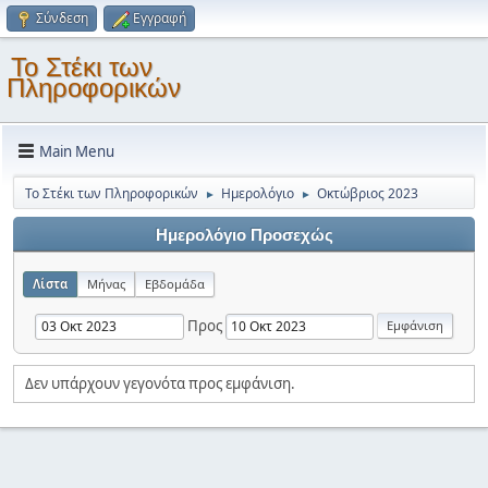
Σύνδεση
Εγγραφή
Το Στέκι των
Πληροφορικών
Main Menu
Το Στέκι των Πληροφορικών
Ημερολόγιο
Οκτώβριος 2023
►
►
Ημερολόγιο Προσεχώς
Λίστα
Μήνας
Εβδομάδα
Προς
Δεν υπάρχουν γεγονότα προς εμφάνιση.