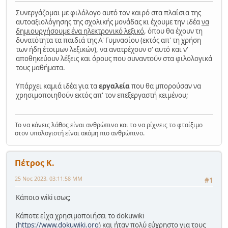
Συνεργάζομαι με φιλόλογο αυτό τον καιρό στα πλαίσια της
αυτοαξιολόγησης της σχολικής μονάδας κι έχουμε την ιδέα
να
δημιουργήσουμε ένα ηλεκτρονικό λεξικό
, όπου θα έχουν τη
δυνατότητα τα παιδιά της Α' Γυμνασίου (εκτός απ' τη χρήση
των ήδη έτοιμων λεξικών), να ανατρέχουν σ' αυτό και ν'
αποθηκεύουν λέξεις και όρους που συναντούν στα φιλολογικά
τους μαθήματα.
Υπάρχει καμιά ιδέα για τα
εργαλεία
που θα μπορούσαν να
χρησιμοποιηθούν εκτός απ' τον επεξεργαστή κειμένου;
Το να κάνεις λάθος είναι ανθρώπινο και το να ρίχνεις το φταίξιμο
στον υπολογιστή είναι ακόμη πιο ανθρώπινο.
Πέτρος Κ.
25 Νοε 2023, 03:11:58 ΜΜ
#1
Κάποιο wiki ισως;
Κάποτε είχα χρησιμοποιήσει το dokuwiki
(
https://www.dokuwiki.org
) και ήταν πολύ εύχρηστο για τους