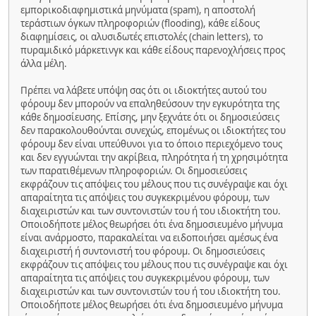
εμπορικοδιαφημιστικά μηνύματα (spam), η αποστολή
τεράστιων όγκων πληροφοριών (flooding), κάθε είδους
διαφημίσεις, οι αλυσιδωτές επιστολές (chain letters), το
πυραμιδικό μάρκετινγκ και κάθε είδους παρενοχλήσεις προς
άλλα μέλη.
Πρέπει να λάβετε υπόψη σας ότι οι ιδιοκτήτες αυτού του
φόρουμ δεν μπορούν να επαληθεύσουν την εγκυρότητα της
κάθε δημοσίευσης. Επίσης, μην ξεχνάτε ότι οι δημοσιεύσεις
δεν παρακολουθούνται συνεχώς, επομένως οι ιδιοκτήτες του
φόρουμ δεν είναι υπεύθυνοι για το όποιο περιεχόμενο τους
και δεν εγγυώνται την ακρίβεια, πληρότητα ή τη χρησιμότητα
των παρατιθέμενων πληροφοριών. Οι δημοσιεύσεις
εκφράζουν τις απόψεις του μέλους που τις συνέγραψε και όχι
απαραίτητα τις απόψεις του συγκεκριμένου φόρουμ, των
διαχειριστών και των συντονιστών του ή του ιδιοκτήτη του.
Οποιοδήποτε μέλος θεωρήσει ότι ένα δημοσιευμένο μήνυμα
είναι ανάρμοστο, παρακαλείται να ειδοποιήσει αμέσως ένα
διαχειριστή ή συντονιστή του φόρουμ. Οι δημοσιεύσεις
εκφράζουν τις απόψεις του μέλους που τις συνέγραψε και όχι
απαραίτητα τις απόψεις του συγκεκριμένου φόρουμ, των
διαχειριστών και των συντονιστών του ή του ιδιοκτήτη του.
Οποιοδήποτε μέλος θεωρήσει ότι ένα δημοσιευμένο μήνυμα