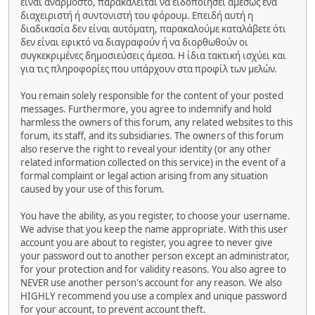
είναι ανάρμοστο, παρακαλείται να ειδοποιήσει αμέσως ένα
διαχειριστή ή συντονιστή του φόρουμ. Επειδή αυτή η
διαδικασία δεν είναι αυτόματη, παρακαλούμε καταλάβετε ότι
δεν είναι εφικτό να διαγραφούν ή να διορθωθούν οι
συγκεκριμένες δημοσιεύσεις άμεσα. Η ίδια τακτική ισχύει και
για τις πληροφορίες που υπάρχουν στα προφίλ των μελών.
You remain solely responsible for the content of your posted
messages. Furthermore, you agree to indemnify and hold
harmless the owners of this forum, any related websites to this
forum, its staff, and its subsidiaries. The owners of this forum
also reserve the right to reveal your identity (or any other
related information collected on this service) in the event of a
formal complaint or legal action arising from any situation
caused by your use of this forum.
You have the ability, as you register, to choose your username.
We advise that you keep the name appropriate. With this user
account you are about to register, you agree to never give
your password out to another person except an administrator,
for your protection and for validity reasons. You also agree to
NEVER use another person's account for any reason. We also
HIGHLY recommend you use a complex and unique password
for your account, to prevent account theft.