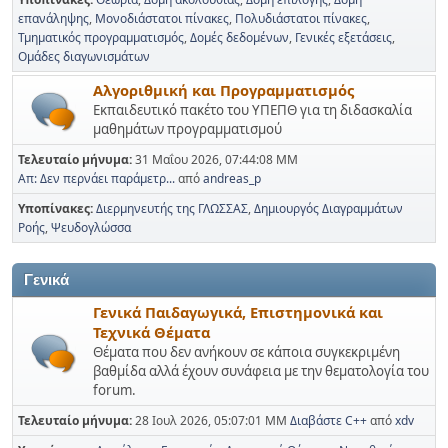
επανάληψης
Μονοδιάστατοι πίνακες
Πολυδιάστατοι πίνακες
Τμηματικός προγραμματισμός
Δομές δεδομένων
Γενικές εξετάσεις
Ομάδες διαγωνισμάτων
Αλγοριθμική και Προγραμματισμός
Εκπαιδευτικό πακέτο του ΥΠΕΠΘ για τη διδασκαλία
μαθημάτων προγραμματισμού
Τελευταίο μήνυμα:
31 Μαΐου 2026, 07:44:08 ΜΜ
Απ: Δεν περνάει παράμετρ...
από
andreas_p
Υποπίνακες
Διερμηνευτής της ΓΛΩΣΣΑΣ
Δημιουργός Διαγραμμάτων
Ροής
Ψευδογλώσσα
Γενικά
Γενικά Παιδαγωγικά, Επιστημονικά και
Τεχνικά Θέματα
Θέματα που δεν ανήκουν σε κάποια συγκεκριμένη
βαθμίδα αλλά έχουν συνάφεια με την θεματολογία του
forum.
Τελευταίο μήνυμα:
28 Ιουλ 2026, 05:07:01 ΜΜ
Διαβάστε C++
από
xdv