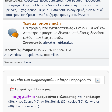
Υποπίνακες
Ασφάλεια - Εργονομία
Διοικητικά Θέματα - Νομοθεσία
Παιδαγωγικά Θέματα
Μετά το Λύκειο
Εκπαιδευτική Επικαιρότητα -
Έρευνες
Ευχές
Άρθρα - Βιβλία - Εκπαιδευτικό Λογισμικό
Διαγωνισμοί
Επιστημονικά Θέματα
Γενική συζήτηση (μόνο για ανάγνωση)
Τεχνική υποστήριξη
Για προβλήματα εγκαταστάσεων, δικτύου, υλικού κτλ.
Απαντήσεις μπορεί να δίνονται από όλους, δεν είναι
ευθύνη των διαχειριστών.
Συντονιστές:
alexxtasi
,
gidarakos
Τελευταίο μήνυμα:
10 Ιουλ 2026, 01:59:40 ΠΜ
Απ: Windows 11 updates σ...
από
milios
Υποπίνακες
Linux
Το Στέκι των Πληροφορικών - Κέντρο Πληροφοριών
Ημερολόγιο Προσεχώς
Προσεχή γενέθλια:
Καραμαούνας Πολύκαρπος
(56)
,
nondassp9
(30)
,
Nikos Zounis (46)
,
p (40)
,
Stellaki (35)
,
cookie (35)
,
Kerkyraios
(40)
,
Black Poison (35)