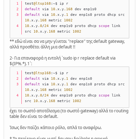
test
@ltsp168
:
~
$ ip r
default
 via 
10.
x.y
.168
 dev enp1s0 
default
 via 
10.
x.y
.1
 dev enp1s0 proto dhcp src 
10.
x.y
.168
 metric 
1002
10.
x.y
.0
/
24
 dev enp1s0 proto dhcp 
scope
 link 
src 
10.
x.y
.168
 metric 
1002
** εδώ είναι σα να μην γίνεται "replace" της default gateway,
αλλά προσθέτει άλλη μια default !!
2- Για επαναφορά η εντολή `sudo ip r replace default via
${IP%.*}.1`:
test
@ltsp168
:
~
$ ip r
default
 via 
10.
x.y
.1
 dev enp1s0 
default
 via 
10.
x.y
.1
 dev enp1s0 proto dhcp src 
10.
x.y
.168
 metric 
1002
10.
x.y
.0
/
24
 dev enp1s0 proto dhcp 
scope
 link 
src 
10.
x.y
.168
 metric 
1002
έχει το σωστό αποτέλεσμα (το σωστό gateway) αλλά το routing
table δεν είναι το default.
Ίσως δεν παίζει κάποιο ρόλο, απλά το αναφέρω.
* Το περίεργο είναι γιατί δεν σου δούλεψε η αρχική