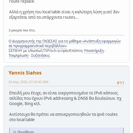
route replace.
Αλλά η χρήση του local table είναι η καλύτερη λύση γιατί δεν
εξαρτάται από τα υπάρχοντα routes...
3 people
like this.
Ο Διερμηνευτής της ΓΛΩΣΣΑΣ για το μάθημα «Ανάπτυξη εφαρμογών
σε προγραμματιστικό περιβάλλον»
ΣΕΠΕΗΥ με Ubuntu/LTSP/sch-scripts/Επόπτη:
Υποστήριξη
-
Τεκμηρίωση
-
Συζητήσεις
Yannis Siahos
03 Απρ 2026, 07:03:42 ΜΜ
#11
Επειδή μου έτυχε, αν είναι ενεργοποιημένο το IPv6 κάποιες
σελίδες που έχουν IPv6 addressing & DNS6 θα δουλεύουν. πχ
Google, Bing κτλ.
Αντίστοιχα θα πρέπει να απενεργοποιηθούν τα ipv6 routes
στο local table
Παράθεση