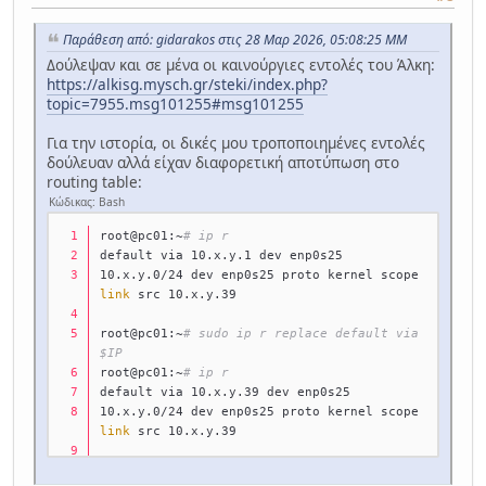
Παράθεση από: gidarakos στις 28 Μαρ 2026, 05:08:25 ΜΜ
Δούλεψαν και σε μένα οι καινούργιες εντολές του Άλκη:
https://alkisg.mysch.gr/steki/index.php?
topic=7955.msg101255#msg101255
Για την ιστορία, οι δικές μου τροποποιημένες εντολές
δούλευαν αλλά είχαν διαφορετική αποτύπωση στο
routing table:
Κώδικας: Bash
root@pc01:~
# ip r
default via 10.x.y.1 dev enp0s25 
10.x.y.0/24 dev enp0s25 proto kernel scope 
link
 src 10.x.y.39
root@pc01:~
# sudo ip r replace default via 
$IP
root@pc01:~
# ip r
default via 10.x.y.39 dev enp0s25 
10.x.y.0/24 dev enp0s25 proto kernel scope 
link
 src 10.x.y.39 
root@pc01:~
# sudo ip r replace default via 