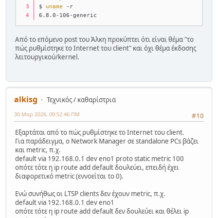
$ 
uname
 -r
6.8.0-106-generic
Από το επόμενο post του Άλκη προκύπτει ότι είναι θέμα "το
πώς ρυθμίστηκε το Internet του client" και όχι θέμα έκδοσης
λειτουργικού/kernel.
alkisg
Τεχνικός / καθαρίστρια
30 Μαρ 2026, 09:52:46 ΠΜ
#10
Εξαρτάται από το πώς ρυθμίστηκε το Internet του client.
Για παράδειγμα, ο Network Manager σε standalone PCs βάζει
και metric, π.χ.
default via 192.168.0.1 dev eno1 proto static metric 100
οπότε τότε η ip route add default δουλεύει, επειδή έχει
διαφορετικό metric (εννοείται το 0).
Ενώ συνήθως οι LTSP clients δεν έχουν metric, π.χ.
default via 192.168.0.1 dev eno1
οπότε τότε η ip route add default δεν δουλεύει και θέλει ip