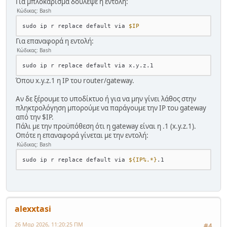
Για μπλοκάρισμα δούλεψε η εντολή:
Κώδικας: Bash
sudo ip r replace default via 
$IP
Για επαναφορά η εντολή:
Κώδικας: Bash
Όπου x.y.z.1 η IP του router/gateway.
Αν δε ξέρουμε το υποδίκτυο ή για να μην γίνει λάθος στην
πληκτρολόγηση μπορούμε να παράγουμε την IP του gateway
από την $IP.
Πάλι με την προϋπόθεση ότι η gateway είναι η .1 (x.y.z.1).
Οπότε η επαναφορά γίνεται με την εντολή:
Κώδικας: Bash
sudo ip r replace default via 
${IP%.*}
alexxtasi
26 Μαρ 2026, 11:20:25 ΠΜ
#4