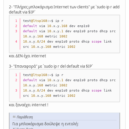
2- "Πλήρες μπλοκάρισμα Internet των clients" με `sudo ip r add
default via $IP`
test
@ltsp168
:
~
$ ip r
default
 via 
10.
x.y
.168
 dev enp1s0 
default
 via 
10.
x.y
.1
 dev enp1s0 proto dhcp src 
10.
x.y
.168
 metric 
1002
10.
x.y
.0
/
24
 dev enp1s0 proto dhcp 
scope
 link 
src 
10.
x.y
.168
 metric 
1002
και ΔΕΝ έχει internet
3- "Επαναφορά" με `sudo ip r del default via $IP`
test
@ltsp168
:
~
$ ip r
default
 via 
10.
x.y
.1
 dev enp1s0 proto dhcp src 
10.
x.y
.168
 metric 
1002
10.
x.y
.0
/
24
 dev enp1s0 proto dhcp 
scope
 link 
src 
10.
x.y
.168
 metric 
1002
και ξαναέχει internet !
Παράθεση
Για μπλοκάρισμα δούλεψε η εντολή: