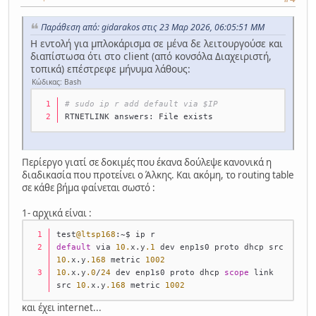
Παράθεση από: gidarakos στις 23 Μαρ 2026, 06:05:51 ΜΜ
Η εντολή για μπλοκάρισμα σε μένα δε λειτουργούσε και
διαπίστωσα ότι στο client (από κονσόλα Διαχειριστή,
τοπικά) επέστρεφε μήνυμα λάθους:
Κώδικας: Bash
# sudo ip r add default via $IP
RTNETLINK answers: File exists
Περίεργο γιατί σε δοκιμές που έκανα δούλεψε κανονικά η
διαδικασία που προτείνει ο Άλκης. Και ακόμη, το routing table
σε κάθε βήμα φαίνεται σωστό :
1- αρχικά είναι :
test
@ltsp168
:
~
$ ip r
default
 via 
10.
x.y
.1
 dev enp1s0 proto dhcp src 
10.
x.y
.168
 metric 
1002
10.
x.y
.0
/
24
 dev enp1s0 proto dhcp 
scope
 link 
src 
10.
x.y
.168
 metric 
1002
και έχει internet...