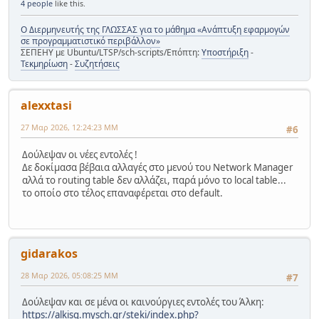
4 people
like this.
Ο Διερμηνευτής της ΓΛΩΣΣΑΣ για το μάθημα «Ανάπτυξη εφαρμογών
σε προγραμματιστικό περιβάλλον»
ΣΕΠΕΗΥ με Ubuntu/LTSP/sch-scripts/Επόπτη:
Υποστήριξη
-
Τεκμηρίωση
-
Συζητήσεις
alexxtasi
27 Μαρ 2026, 12:24:23 ΜΜ
#6
Δούλεψαν οι νέες εντολές !
Δε δοκίμασα βέβαια αλλαγές στο μενού του Network Manager
αλλά το routing table δεν αλλάζει, παρά μόνο το local table...
το οποίο στο τέλος επαναφέρεται στο default.
gidarakos
28 Μαρ 2026, 05:08:25 ΜΜ
#7
Δούλεψαν και σε μένα οι καινούργιες εντολές του Άλκη:
https://alkisg.mysch.gr/steki/index.php?