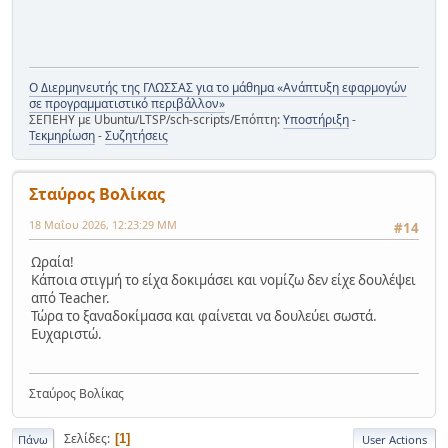
Ο Διερμηνευτής της ΓΛΩΣΣΑΣ για το μάθημα «Ανάπτυξη εφαρμογών
σε προγραμματιστικό περιβάλλον»
ΣΕΠΕΗΥ με Ubuntu/LTSP/sch-scripts/Επόπτη:
Υποστήριξη
-
Τεκμηρίωση
-
Συζητήσεις
Σταύρος Βολίκας
18 Μαΐου 2026, 12:23:29 ΜΜ
#14
Ωραία!
Κάποια στιγμή το είχα δοκιμάσει και νομίζω δεν είχε δουλέψει
από Teacher.
Τώρα το ξαναδοκίμασα και φαίνεται να δουλεύει σωστά.
Ευχαριστώ.
Σταύρος Βολίκας
Σελίδες
1
Πάνω
User Actions