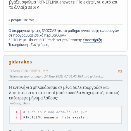
βγάζει σφάλμα "RTNETLINK answers: File exists", γι' αυτό και
το άλλαξα σε $IP.
4 people
like this.
Ο Διερμηνευτής της ΓΛΩΣΣΑΣ για το μάθημα «Ανάπτυξη εφαρμογών
σε προγραμματιστικό περιβάλλον»
ΣΕΠΕΗΥ με Ubuntu/LTSP/sch-scripts/Επόπτη:
Υποστήριξη
-
Τεκμηρίωση
-
Συζητήσεις
gidarakos
23 Μαρ 2026, 06:05:51 ΜΜ
#3
Τελευταία τροποποίηση
: 24 Μαρ 2026, 07:34:45 ΜΜ από gidarakos
Η εντολή για μπλοκάρισμα σε μένα δε λειτουργούσε και
διαπίστωσα ότι στο client (από κονσόλα Διαχειριστή, τοπικά)
επέστρεφε μήνυμα λάθους:
Κώδικας: Bash
# sudo ip r add default via $IP
RTNETLINK answers: File exists