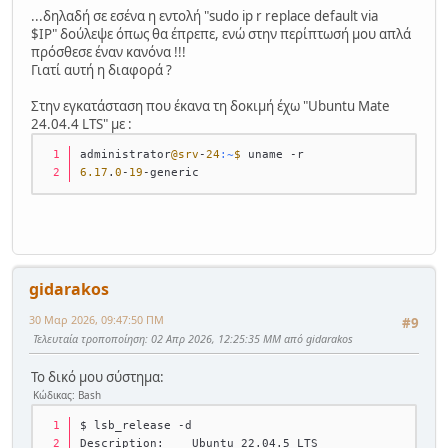
${IP%.*}.1
...δηλαδή σε εσένα η εντολή "sudo ip r replace default via
root@pc01:~
# ip r
$IP" δούλεψε όπως θα έπρεπε, ενώ στην περίπτωσή μου απλά
default via 10.x.y.1 dev enp0s25 
πρόσθεσε έναν κανόνα !!!
10.x.y.0/24 dev enp0s25 proto kernel scope 
Γιατί αυτή η διαφορά ?
link
 src 10.x.y.39
Στην εγκατάσταση που έκανα τη δοκιμή έχω "Ubuntu Mate
24.04.4 LTS" με :
administrator
@srv
-
24
:~
$ 
uname -r
6.17
.
0
-
19
-generic
gidarakos
30 Μαρ 2026, 09:47:50 ΠΜ
#9
Τελευταία τροποποίηση
: 02 Απρ 2026, 12:25:35 ΜΜ από gidarakos
Το δικό μου σύστημα:
Κώδικας: Bash
$ lsb_release -d
Description:    Ubuntu 22.04.5 LTS