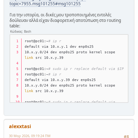
topic=7955.msg101255#msg101255
Για την ιστορία, οι δικές μου τροποποιημένες εντολές
δούλευαν αλλά είχαν διαφορετική αποτύπωση στο routing
table:
Κώδικας: Bash
root@pc01:~
# ip r
default via 10.x.y.1 dev enp0s25 
10.x.y.0/24 dev enp0s25 proto kernel scope 
link
 src 10.x.y.39
root@pc01:~
# sudo ip r replace default via $IP
root@pc01:~
# ip r
default via 10.x.y.39 dev enp0s25 
10.x.y.0/24 dev enp0s25 proto kernel scope 
link
 src 10.x.y.39 
root@pc01:~
# sudo ip r replace default via 
${IP%.*}.1
root@pc01:~
# ip r
default via 10.x.y.1 dev enp0s25 
10.x.y.0/24 dev enp0s25 proto kernel scope 
alexxtasi
link
 src 10.x.y.39
30 Μαρ 2026, 09:19:24 ΠΜ
#8