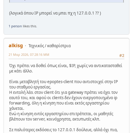
(λογικά όπου IP μπορεί να μπει πχ η 127.0.0.1 ?? )
1 person
likes this.
alkisg
Τεχνικός / καθαρίστρια
21 Μαρ 2026, 07:28:16 ΜΜ
#2
Όχι πρέπει να δοθεί όπως είναι, $IP, χωρίς να αντικατασταθεί
με κάτι άλλο.
Είναι μεταβλητή του epoptes-client που αντιστοιχεί στην IP
του σταθμού εργασίας.
Η εντολή λέει στον client ότι για gateway πρέπει να έχει τον
εαυτό του, και αφού οι clients δεν έχουν ενεργοποιημένο ip
forwarding, όλη η κίνηση που είναι εκτός εργαστηρίου
χάνεται.
Ενώ η κίνηση εντός εργαστηρίου επιτρέπεται, οι μαθητές
βλέπουν τον server, κοινόχρηστα, εκτυπωτές κλπ.
Σε παλιότερες εκδόσεις το 127.0.0.1 δούλευε, αλλά όχι πια,