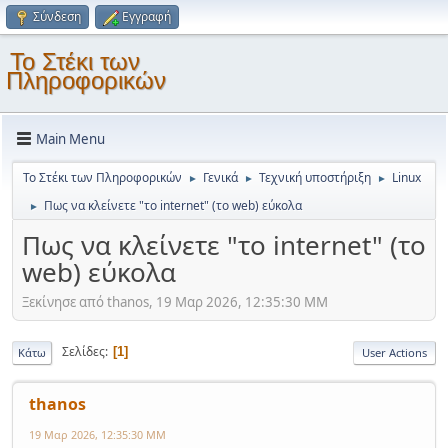
Σύνδεση
Εγγραφή
Το Στέκι των
Πληροφορικών
Main Menu
Το Στέκι των Πληροφορικών
Γενικά
Τεχνική υποστήριξη
Linux
►
►
►
Πως να κλείνετε "το internet" (το web) εύκολα
►
Πως να κλείνετε "το internet" (το
web) εύκολα
Ξεκίνησε από thanos, 19 Μαρ 2026, 12:35:30 ΜΜ
Σελίδες
1
Κάτω
User Actions
thanos
19 Μαρ 2026, 12:35:30 ΜΜ