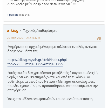
διαδικασία με `sudo ip r add default via $IP` !!!
1 person
likes this.
alkisg
Τεχνικός / καθαρίστρια
26 Μαρ 2026, 12:52:26 ΜΜ
#5
Ενημέρωσα το αρχικό μήνυμα με καλύτερες εντολές, αν έχετε
όρεξη δοκιμάστε τες:
https://alkisg.mysch.gr/steki/index.php?
topic=7955.msg101255#msg101255
Εκτός του ότι δεν χρειάζονται μεταβλητές ή συγκεκριμένες IP,
νομίζω ότι δεν θα επηρεάζονται και από το τι κάνουν οι
μαθητές με τα μενού του Network Manager σε υπολογιστές
που δεν έχουν LTSP, αν προσπαθήσουν να παρακάμψουν την
απαγόρευση.
Ίσως στο μέλλον ενσωματωθούν και σε μενού του Επόπτη.