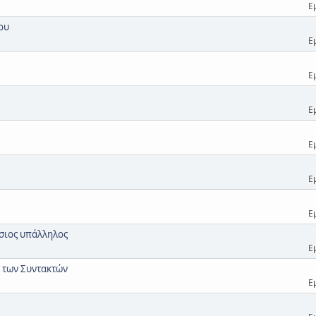
Ε
ου
Ε
Ε
Ε
Ε
Ε
Ε
σιος υπάλληλος
Ε
 των Συντακτών
Ε