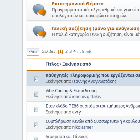
Επιστημονικά Θέματα
Προγραμματιστικά, αλγοριθμικά και γενικότε
υπολογιστών και συναφών επιστημών.
Γενική συζήτηση (μόνο για ανάγνωση
Η παλιά κατηγορία Γενική συζήτηση, είναι μ
2
3
4
...
8
Σελίδες
1
Κάτω
Τίτλος
/
Ξεκίνησε από
Καθηγητές Πληροφορικής που εργάζονται σε 
Ξεκίνησε από
Γιάννης Αναγνωστάκης
Vibe Coding & Εκπαίδευση
Ξεκίνησε από
ioannis.giftakis
Στον κλάδο ΠΕ86 οι απόφοιτοι τμήματος Ανθρ
Ξεκίνησε από
evry
Συμπλήρωση Κενών από Συσσωρευτική Ακουλου
Ξεκίνησε από
nikolasmer
Διαδραστικοί Πίνακες