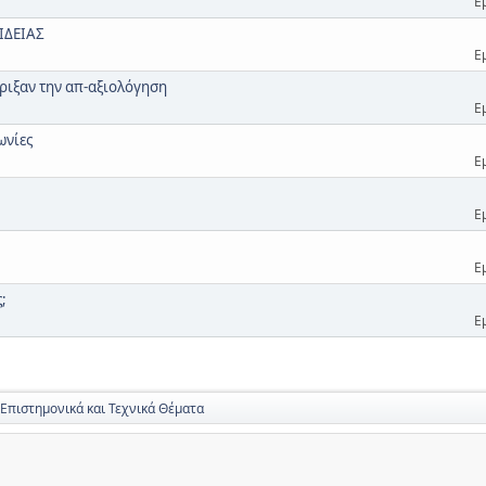
Ε
ΙΔΕΙΑΣ
Ε
ριξαν την απ-αξιολόγηση
Ε
ωνίες
Ε
Ε
Ε
;
Ε
 Επιστημονικά και Τεχνικά Θέματα