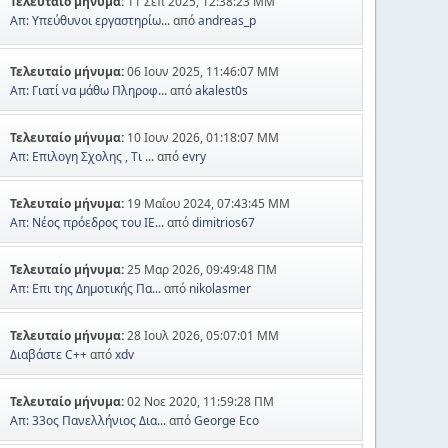
Τελευταίο μήνυμα:
11 Σεπ 2025, 12:38:23 ΜΜ
Απ: Υπεύθυνοι εργαστηρίω...
από
andreas_p
Τελευταίο μήνυμα:
06 Ιουν 2025, 11:46:07 ΜΜ
Απ: Γιατί να μάθω Πληροφ...
από
akalest0s
Τελευταίο μήνυμα:
10 Ιουν 2026, 01:18:07 ΜΜ
Απ: Επιλογη Σχολης , Τι ...
από
evry
Τελευταίο μήνυμα:
19 Μαΐου 2024, 07:43:45 ΜΜ
Απ: Νέος πρόεδρος του ΙΕ...
από
dimitrios67
Τελευταίο μήνυμα:
25 Μαρ 2026, 09:49:48 ΠΜ
Απ: Επι της Δημοτικής Πα...
από
nikolasmer
Τελευταίο μήνυμα:
28 Ιουλ 2026, 05:07:01 ΜΜ
Διαβάστε C++
από
xdv
Τελευταίο μήνυμα:
02 Νοε 2020, 11:59:28 ΠΜ
Απ: 33ος Πανελλήνιος Δια...
από
George Eco