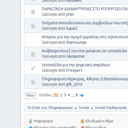
Ξεκίνησε από
vassilakis
ΠΑΡΑΣΤΑΣΗ ΔΙΑΜΑΡΤΥΡΙΑΣ ΣΤΟ ΥΠΟΥΡΓΕΙΟ ΠΑ
Ξεκίνησε από
pfan
Ονόματα εκπαιδευτικών και συμβούλων που στή
Ξεκίνησε από
fupat2
Απορίες για την αγορά εργασίας στις τηλεπικοιν
Ξεκίνησε από
thanosunipi
Ανέβασμα Κουίζ του Hot potatoes σε ιστοσελίδα
Ξεκίνησε από
nikolasmer
Ιστοσελίδα για την ψηφιακή ασφάλεια
Ξεκίνησε από
IT-expert
Πληροφορικη Κερκυρας, Αθηνας ή Θεσσαλονικης
Ξεκίνησε από
gfk_2010
2
3
4
...
8
Σελίδες
1
Πάνω
Το Στέκι των Πληροφορικών
Γενικά
Γενικά Παιδαγωγικά,
►
►
Ψηφοφορία
Κλειδωμένο θέμα
Θέμα που έχει μετακινηθεί
Μόνιμο θέμα