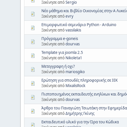
Ξεκίνησε από
Sergio
Νέο μάθημα και Βιβλίο Οικονομίας στην Α Λυκεί
Ξεκίνησε από
evry
Επιμορφωτικό σεμινάριο Python - Arduino
Ξεκίνησε από
vassilakis
Πρόγραμμα e-goneis
Ξεκίνησε από
dourvas
Template για joomla 2.5
Ξεκίνησε από
Nikoleta1
Μετεγγραφη ή οχι?
Ξεκίνησε από
mariosgiko
Ερώτηση για σπουδές πληροφορικής σε ΙΕΚ
Ξεκίνησε από
MixalisRock
Πιστοποιημένος εκπαιδευτής ενηλίκων και δημό
Ξεκίνησε από
dourvas
Άρθρο του Παναγιώτη Τσιωτάκη στην Εφημερίδα
Ξεκίνησε από
Δημήτρης Γκίνης
Εκπαιδευτικό υλικό για την Ώρα του Κώδικα