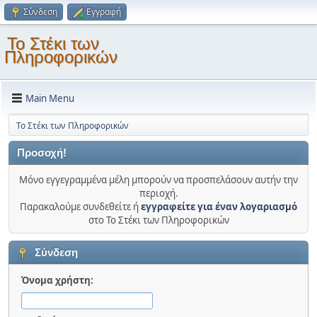
Σύνδεση
Εγγραφή
Το Στέκι των
Πληροφορικών
Main Menu
Το Στέκι των Πληροφορικών
Προσοχή!
Μόνο εγγεγραμμένα μέλη μπορούν να προσπελάσουν αυτήν την
περιοχή.
Παρακαλούμε συνδεθείτε ή
εγγραφείτε για έναν λογαριασμό
στο Το Στέκι των Πληροφορικών
Σύνδεση
Όνομα χρήστη: