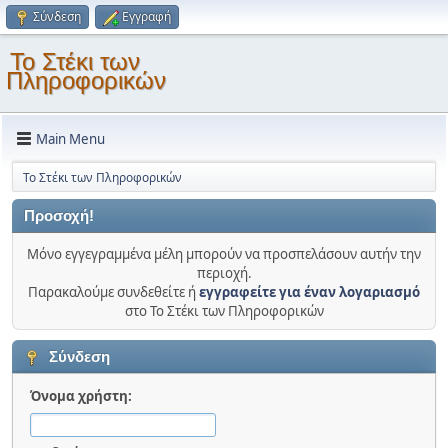
Σύνδεση
Εγγραφή
Το Στέκι των
Πληροφορικών
Main Menu
Το Στέκι των Πληροφορικών
Προσοχή!
Μόνο εγγεγραμμένα μέλη μπορούν να προσπελάσουν αυτήν την
περιοχή.
Παρακαλούμε συνδεθείτε ή
εγγραφείτε για έναν λογαριασμό
στο Το Στέκι των Πληροφορικών
Σύνδεση
Όνομα χρήστη: