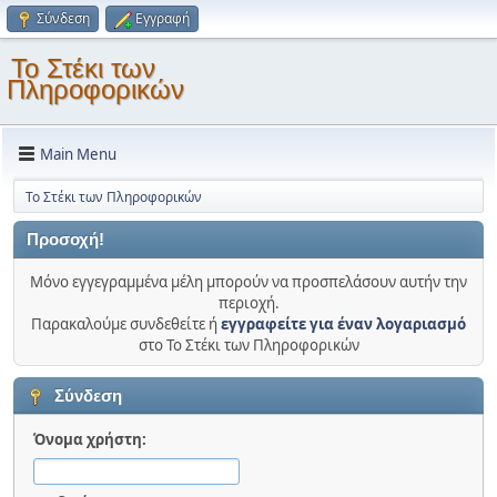
Σύνδεση
Εγγραφή
Το Στέκι των
Πληροφορικών
Main Menu
Το Στέκι των Πληροφορικών
Προσοχή!
Μόνο εγγεγραμμένα μέλη μπορούν να προσπελάσουν αυτήν την
περιοχή.
Παρακαλούμε συνδεθείτε ή
εγγραφείτε για έναν λογαριασμό
στο Το Στέκι των Πληροφορικών
Σύνδεση
Όνομα χρήστη: