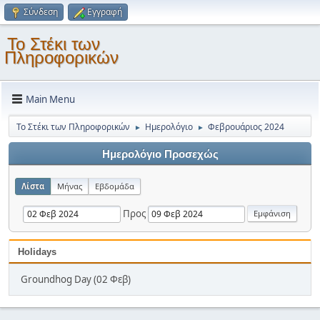
Σύνδεση
Εγγραφή
Το Στέκι των
Πληροφορικών
Main Menu
Το Στέκι των Πληροφορικών
Ημερολόγιο
Φεβρουάριος 2024
►
►
Ημερολόγιο Προσεχώς
Λίστα
Μήνας
Εβδομάδα
Προς
Holidays
Groundhog Day (02 Φεβ)