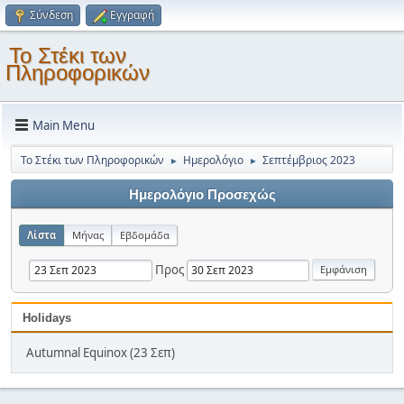
Σύνδεση
Εγγραφή
Το Στέκι των
Πληροφορικών
Main Menu
Το Στέκι των Πληροφορικών
Ημερολόγιο
Σεπτέμβριος 2023
►
►
Ημερολόγιο Προσεχώς
Λίστα
Μήνας
Εβδομάδα
Προς
Holidays
Autumnal Equinox (23 Σεπ)