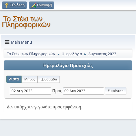
Σύνδεση
Εγγραφή
Το Στέκι των
Πληροφορικών
Main Menu
Το Στέκι των Πληροφορικών
Ημερολόγιο
Αύγουστος 2023
►
►
Ημερολόγιο Προσεχώς
Λίστα
Μήνας
Εβδομάδα
Προς
Δεν υπάρχουν γεγονότα προς εμφάνιση.