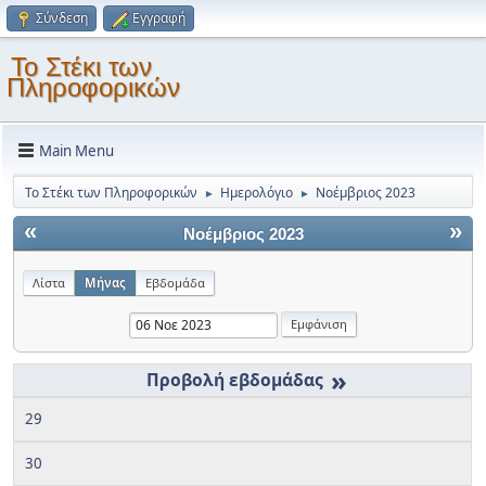
Σύνδεση
Εγγραφή
Το Στέκι των
Πληροφορικών
Main Menu
Το Στέκι των Πληροφορικών
Ημερολόγιο
Νοέμβριος 2023
►
►
«
»
Νοέμβριος 2023
Λίστα
Μήνας
Εβδομάδα
»
29
30