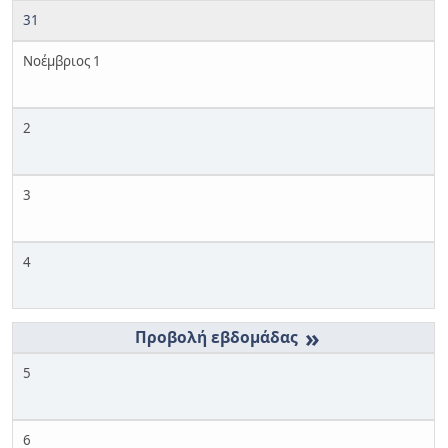
31
Νοέμβριος 1
2
3
4
»
5
6