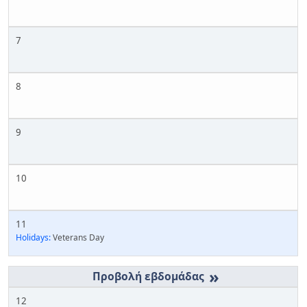
7
8
9
10
11
Holidays:
Veterans Day
»
12