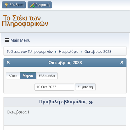
Σύνδεση
Εγγραφή
Το Στέκι των
Πληροφορικών
Main Menu
Το Στέκι των Πληροφορικών
Ημερολόγιο
Οκτώβριος 2023
►
►
«
»
Οκτώβριος 2023
Λίστα
Μήνας
Εβδομάδα
»
Οκτώβριος 1